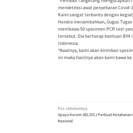
“Pemkab Tangerang mengucapkan ter
mendeteksi awal penyebaran Covid-19
Kami sangat terbantu dengan kegiata
Hendra menambahkan, Gugus Tugas 
membawa 50 spesimen PCR test yang
tersebut. Dia berharap bantuan BIN 
Indonesia.
“Awalnya, kami akan kirimkan spesim
ini maka hasilnya akan kami bawa ke s
Navigasi
Pos sebelumnya
Upaya Korem 081/DSJ Perkuat Ketahanan
pos
Nasional