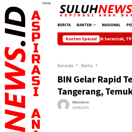
Loncat
tutup
ke
konten
BERITA
BANTEN
NASIONAL
PE
Dilantik Serentak, TP PKK, Bunda PAUD dan 
Konten Spesial
Beranda
Berita
BIN Gelar Rapid T
Tangerang, Temuk
Web Admin
24/06/2020