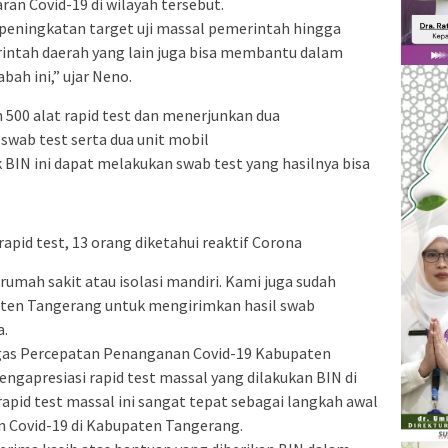
an Covid-19 di wilayah tersebut.
peningkatan target uji massal pemerintah hingga
rintah daerah yang lain juga bisa membantu dalam
ah ini,” ujar Neno.
 500 alat rapid test dan menerjunkan dua
swab test serta dua unit mobil
 BIN ini dapat melakukan swab test yang hasilnya bisa
rapid test, 13 orang diketahui reaktif Corona
e rumah sakit atau isolasi mandiri. Kami juga sudah
aten Tangerang untuk mengirimkan hasil swab
a.
ugas Percepatan Penanganan Covid-19 Kabupaten
gapresiasi rapid test massal yang dilakukan BIN di
pid test massal ini sangat tepat sebagai langkah awal
 Covid-19 di Kabupaten Tangerang.