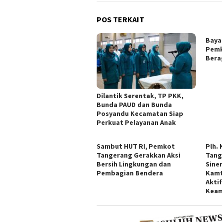
POS TERKAIT
Baya
Pemk
Bera
Dilantik Serentak, TP PKK,
Bunda PAUD dan Bunda
Posyandu Kecamatan Siap
Perkuat Pelayanan Anak
Sambut HUT RI, Pemkot
Plh.
Tangerang Gerakkan Aksi
Tang
Bersih Lingkungan dan
Sine
Pembagian Bendera
Kamt
Akti
Kea