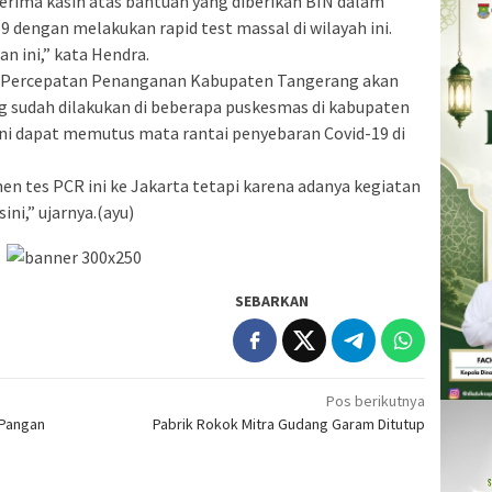
ima kasih atas bantuan yang diberikan BIN dalam
 dengan melakukan rapid test massal di wilayah ini.
n ini,” kata Hendra.
Percepatan Penanganan Kabupaten Tangerang akan
 sudah dilakukan di beberapa puskesmas di kabupaten
ini dapat memutus mata rantai penyebaran Covid-19 di
en tes PCR ini ke Jakarta tetapi karena adanya kegiatan
ini,” ujarnya.(ayu)
SEBARKAN
Pos berikutnya
 Pangan
Pabrik Rokok Mitra Gudang Garam Ditutup