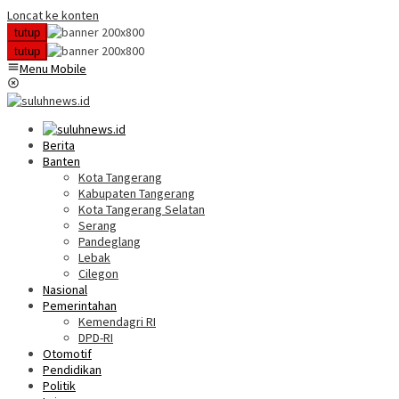
Loncat ke konten
tutup
tutup
Menu Mobile
Berita
Banten
Kota Tangerang
Kabupaten Tangerang
Kota Tangerang Selatan
Serang
Pandeglang
Lebak
Cilegon
Nasional
Pemerintahan
Kemendagri RI
DPD-RI
Otomotif
Pendidikan
Politik