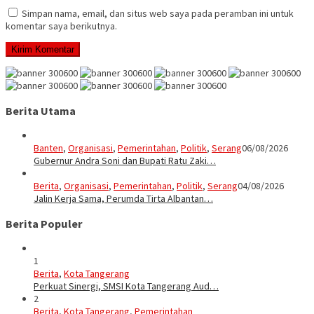
Simpan nama, email, dan situs web saya pada peramban ini untuk
komentar saya berikutnya.
Berita Utama
Banten
,
Organisasi
,
Pemerintahan
,
Politik
,
Serang
06/08/2026
Gubernur Andra Soni dan Bupati Ratu Zaki…
Berita
,
Organisasi
,
Pemerintahan
,
Politik
,
Serang
04/08/2026
Jalin Kerja Sama, Perumda Tirta Albantan…
Berita Populer
1
Berita
,
Kota Tangerang
Perkuat Sinergi, SMSI Kota Tangerang Aud…
2
Berita
,
Kota Tangerang
,
Pemerintahan