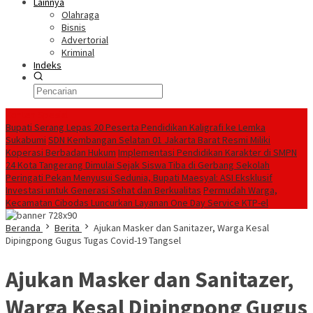
Lainnya
Olahraga
Bisnis
Advertorial
Kriminal
Indeks
Konten Spesial
Bupati Serang Lepas 20 Peserta Pendidikan Kaligrafi ke Lemka
Sukabumi
SDN Kembangan Selatan 01 Jakarta Barat Resmi Miliki
Koperasi Berbadan Hukum
Implementasi Pendidikan Karakter di SMPN
24 Kota Tangerang Dimulai Sejak Siswa Tiba di Gerbang Sekolah
Peringati Pekan Menyusui Sedunia, Bupati Maesyal: ASI Eksklusif
Investasi untuk Generasi Sehat dan Berkualitas
Permudah Warga,
Kecamatan Cibodas Luncurkan Layanan One Day Service KTP-el
Beranda
Berita
Ajukan Masker dan Sanitazer, Warga Kesal
Dipingpong Gugus Tugas Covid-19 Tangsel
Ajukan Masker dan Sanitazer,
Warga Kesal Dipingpong Gugus