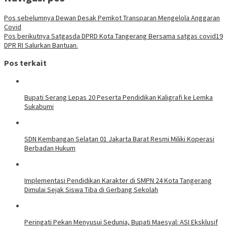
Pos sebelumnya
Dewan Desak Pemkot Transparan Mengelola Anggaran
Covid
Pos berikutnya
Satgasda DPRD Kota Tangerang Bersama satgas covid19
DPR RI Salurkan Bantuan.
Pos terkait
Bupati Serang Lepas 20 Peserta Pendidikan Kaligrafi ke Lemka
Sukabumi
SDN Kembangan Selatan 01 Jakarta Barat Resmi Miliki Koperasi
Berbadan Hukum
Implementasi Pendidikan Karakter di SMPN 24 Kota Tangerang
Dimulai Sejak Siswa Tiba di Gerbang Sekolah
Peringati Pekan Menyusui Sedunia, Bupati Maesyal: ASI Eksklusif