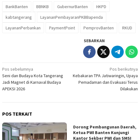
BankBanten
BBNKB
GubernurBanten
HKPD
kabtangerang
LayananPembayaranPKBBapenda
LayananPerbankan
PaymentPoint
PemprovBanten
RKUD
SEBARKAN
Navigasi
Pos sebelumnya
Pos berikutnya
Seni dan Budaya Kota Tangerang
Kebakaran TPA Jatiwaringin, Upaya
pos
Jadi Magnet di Karnaval Budaya
Pemadaman dan Evakuasi Terus
APEKSI 2026
Dilakukan
POS TERKAIT
Dorong Pembangunan Daerah,
Ketua PWI Banten Kunjungi
Kantor Sekber PWI dan SMSI