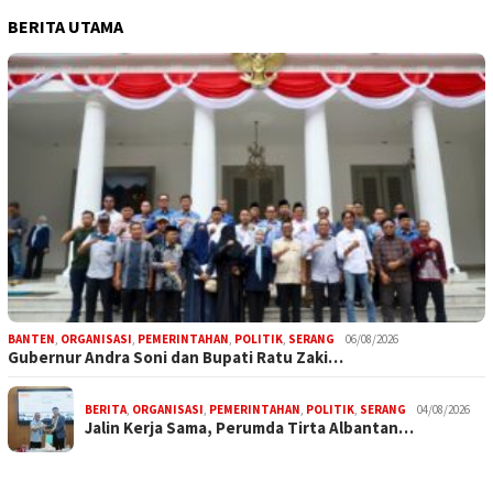
BERITA UTAMA
BANTEN
,
ORGANISASI
,
PEMERINTAHAN
,
POLITIK
,
SERANG
06/08/2026
Gubernur Andra Soni dan Bupati Ratu Zaki…
BERITA
,
ORGANISASI
,
PEMERINTAHAN
,
POLITIK
,
SERANG
04/08/2026
Jalin Kerja Sama, Perumda Tirta Albantan…