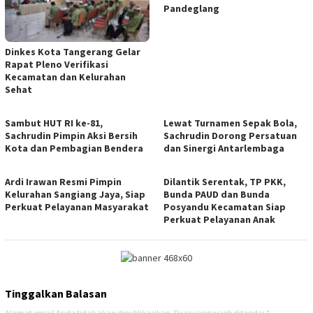
Pandeglang
Dinkes Kota Tangerang Gelar
Rapat Pleno Verifikasi
Kecamatan dan Kelurahan
Sehat
Sambut HUT RI ke-81,
Lewat Turnamen Sepak Bola,
Sachrudin Pimpin Aksi Bersih
Sachrudin Dorong Persatuan
Kota dan Pembagian Bendera
dan Sinergi Antarlembaga
Ardi Irawan Resmi Pimpin
Dilantik Serentak, TP PKK,
Kelurahan Sangiang Jaya, Siap
Bunda PAUD dan Bunda
Perkuat Pelayanan Masyarakat
Posyandu Kecamatan Siap
Perkuat Pelayanan Anak
Tinggalkan Balasan
Alamat email Anda tidak akan dipublikasikan.
Ruas yang wajib ditandai
*