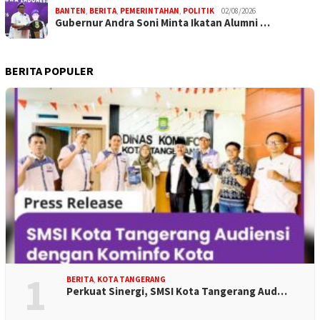
BANTEN
,
BERITA
,
PEMERINTAHAN
,
POLITIK
02/08/2026
Gubernur Andra Soni Minta Ikatan Alumni …
BERITA POPULER
1
BERITA
,
KOTA TANGERANG
Perkuat Sinergi, SMSI Kota Tangerang Aud…