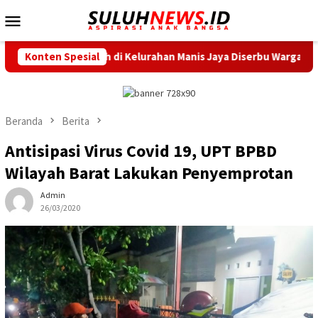
Loncat
Menu
ke
Mobile
konten
n Murah di Kelurahan Manis Jaya Diserbu Warga
Konten Spesial
Sambut 
Beranda
Berita
Antisipasi Virus Covid 19, UPT BPBD
Wilayah Barat Lakukan Penyemprotan
Admin
26/03/2020