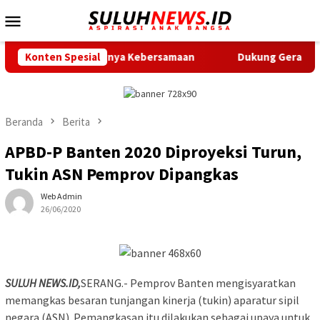
Loncat
Menu
ke
Mobile
konten
n Pentingnya Kebersamaan
Konten Spesial
Dukung Gerak Jalan Santai HU
Beranda
Berita
APBD-P Banten 2020 Diproyeksi Turun,
Tukin ASN Pemprov Dipangkas
Web Admin
26/06/2020
SULUH NEWS.ID,
SERANG.- Pemprov Banten mengisyaratkan
memangkas besaran tunjangan kinerja (tukin) aparatur sipil
negara (ASN). Pemangkasan itu dilakukan sebagai upaya untuk