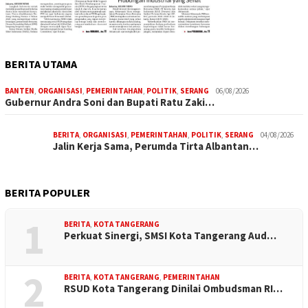
BERITA UTAMA
BANTEN
,
ORGANISASI
,
PEMERINTAHAN
,
POLITIK
,
SERANG
06/08/2026
Gubernur Andra Soni dan Bupati Ratu Zaki…
BERITA
,
ORGANISASI
,
PEMERINTAHAN
,
POLITIK
,
SERANG
04/08/2026
Jalin Kerja Sama, Perumda Tirta Albantan…
BERITA POPULER
1
BERITA
,
KOTA TANGERANG
Perkuat Sinergi, SMSI Kota Tangerang Aud…
2
BERITA
,
KOTA TANGERANG
,
PEMERINTAHAN
RSUD Kota Tangerang Dinilai Ombudsman RI…