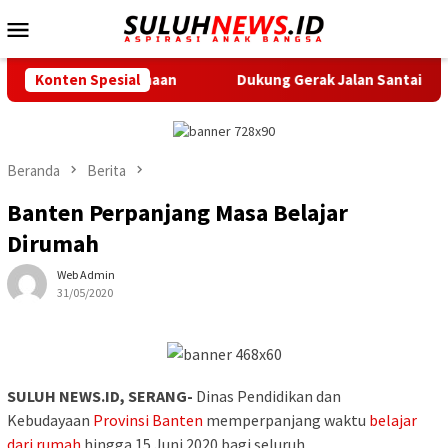
Loncat
Menu
ke
Mobile
konten
a Kebersamaan
Konten Spesial
Dukung Gerak Jalan Santai HUT RI, Puskes
Beranda
Berita
Banten Perpanjang Masa Belajar
Dirumah
Web Admin
31/05/2020
SULUH NEWS.ID, SERANG-
Dinas Pendidikan dan
Kebudayaan
Provinsi Banten
memperpanjang waktu
belajar
dari rumah
hingga 15 Juni 2020 bagi seluruh