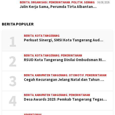
BERITA
,
ORGANISASI
,
PEMERINTAHAN
,
POLITIK
,
SERANG
04/08/2026
Jalin Kerja Sama, Perumda Tirta Albantan…
BERITA POPULER
1
BERITA
,
KOTA TANGERANG
Perkuat Sinergi, SMSI Kota Tangerang Aud…
2
BERITA
,
KOTA TANGERANG
,
PEMERINTAHAN
RSUD Kota Tangerang Dinilai Ombudsman RI…
3
BERITA
,
KABUPATEN TANGERANG
,
OTOMOTIF
,
PEMERINTAHAN
Cegah Kecurangan Jelang Natal dan Tahun …
4
BERITA
,
KABUPATEN TANGERANG
,
PEMERINTAHAN
Desa Awards 2025: Pemkab Tangerang Tegas…
ADVERTORIAL