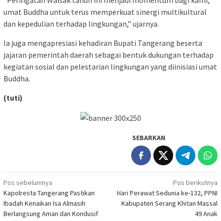
umat Buddha untuk terus memperkuat sinergi multikultural
dan kepedulian terhadap lingkungan,” ujarnya.
Ia juga mengapresiasi kehadiran Bupati Tangerang beserta
jajaran pemerintah daerah sebagai bentuk dukungan terhadap
kegiatan sosial dan pelestarian lingkungan yang diinisiasi umat
Buddha.
(tuti)
SEBARKAN
Navigasi
Pos sebelumnya
Pos berikutnya
Kapolresta Tangerang Pastikan
Hari Perawat Sedunia ke-132, PPNI
pos
Ibadah Kenaikan Isa Almasih
Kabupaten Serang Khitan Massal
Berlangsung Aman dan Kondusif
49 Anak