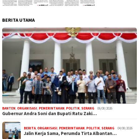
BERITA UTAMA
BANTEN
,
ORGANISASI
,
PEMERINTAHAN
,
POLITIK
,
SERANG
06/08/2026
Gubernur Andra Soni dan Bupati Ratu Zaki…
BERITA
,
ORGANISASI
,
PEMERINTAHAN
,
POLITIK
,
SERANG
04/08/2026
Jalin Kerja Sama, Perumda Tirta Albantan…