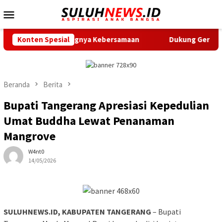
Loncat
Menu
ke
Mobile
konten
 Pentingnya Kebersamaan
Konten Spesial
Dukung Gerak Jalan Santai HUT
Beranda
Berita
Bupati Tangerang Apresiasi Kepedulian
Umat Buddha Lewat Penanaman
Mangrove
W4nt0
14/05/2026
SULUHNEWS.ID, KABUPATEN TANGERANG
– Bupati