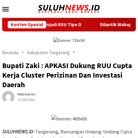
Loncat
Menu
ke
Mobile
konten
Status Menjadi RSU Tipe D
Konten Spesial
Dilantik Wabup Serang, Duta P
Beranda
Kabupaten Tangerang
Bupati Zaki : APKASI Dukung RUU Cupta
Kerja Cluster Perizinan Dan Investasi
Daerah
Web Admin
17/06/2020
SULUHNEWS.ID-
Tangerang, Rancangan Undang-Undang Cipta