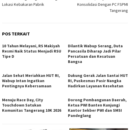
pos
Lokasi Kebakaran Pabrik
Konsolidasi Dengan PC FSPMI
Tangerang
POS TERKAIT
10 Tahun Melayani, RS Makiyah
Dilantik Wabup Serang, Duta
Resmi Naik Status Menjadi RSU
Pancasila Diharap Jadi Pilar
Tipe D
Persatuan dan Kesatuan
Bangsa
Jalan Sehat Meriahkan HUT RI,
Dukung Gerak Jalan Santai HUT
Wabup Intan Ingatkan
RI, Puskesmas Pasir Nangka
Pentingnya Kebersamaan
Hadirkan Layanan Kesehatan
Menuju Race Day, City
Dorong Pembangunan Daerah,
Touchdown Satukan
Ketua PWI Banten Kunjungi
Komunitas Tangerang 10K 2026
Kantor Sekber PWI dan SMSI
Pandeglang