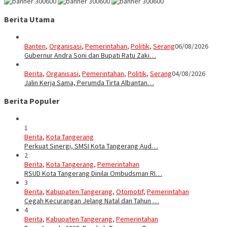
Berita Utama
Banten
,
Organisasi
,
Pemerintahan
,
Politik
,
Serang
06/08/2026
Gubernur Andra Soni dan Bupati Ratu Zaki…
Berita
,
Organisasi
,
Pemerintahan
,
Politik
,
Serang
04/08/2026
Jalin Kerja Sama, Perumda Tirta Albantan…
Berita Populer
1
Berita
,
Kota Tangerang
Perkuat Sinergi, SMSI Kota Tangerang Aud…
2
Berita
,
Kota Tangerang
,
Pemerintahan
RSUD Kota Tangerang Dinilai Ombudsman RI…
3
Berita
,
Kabupaten Tangerang
,
Otomotif
,
Pemerintahan
Cegah Kecurangan Jelang Natal dan Tahun …
4
Berita
,
Kabupaten Tangerang
,
Pemerintahan