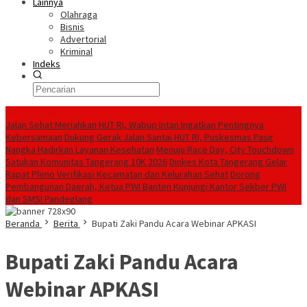
Lainnya
Olahraga
Bisnis
Advertorial
Kriminal
Indeks
Konten Spesial
Jalan Sehat Meriahkan HUT RI, Wabup Intan Ingatkan Pentingnya
Kebersamaan
Dukung Gerak Jalan Santai HUT RI, Puskesmas Pasir
Nangka Hadirkan Layanan Kesehatan
Menuju Race Day, City Touchdown
Satukan Komunitas Tangerang 10K 2026
Dinkes Kota Tangerang Gelar
Rapat Pleno Verifikasi Kecamatan dan Kelurahan Sehat
Dorong
Pembangunan Daerah, Ketua PWI Banten Kunjungi Kantor Sekber PWI
dan SMSI Pandeglang
Beranda
Berita
Bupati Zaki Pandu Acara Webinar APKASI
Bupati Zaki Pandu Acara
Webinar APKASI