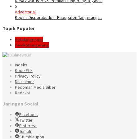
Desa Awards 2025: Pemkab Tangerang Tegas…
5
Advertorial
Kepala Disporabudpar Kabupaten Tangerang…
Topik Populer
Kotatangerang
Pemkottangerang
Indeks
Kode Etik
Privacy Policy
Disclaimer
Pedoman Media Siber
Redaksi
Jaringan Social
Facebook
Twitter
Pinterest
Tumblr
Stumbleupon