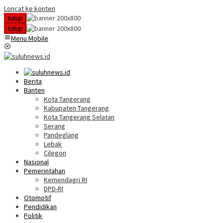
Loncat ke konten
tutup
tutup
Menu Mobile
Berita
Banten
Kota Tangerang
Kabupaten Tangerang
Kota Tangerang Selatan
Serang
Pandeglang
Lebak
Cilegon
Nasional
Pemerintahan
Kemendagri RI
DPD-RI
Otomotif
Pendidikan
Politik