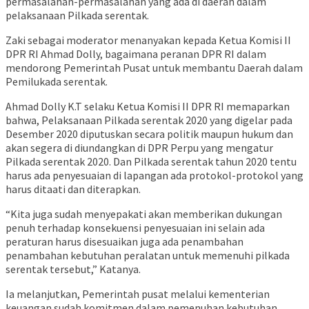
permasalahan-permasalahan yang ada di daerah dalam
pelaksanaan Pilkada serentak.
Zaki sebagai moderator menanyakan kepada Ketua Komisi II
DPR RI Ahmad Dolly, bagaimana peranan DPR RI dalam
mendorong Pemerintah Pusat untuk membantu Daerah dalam
Pemilukada serentak.
Ahmad Dolly K.T selaku Ketua Komisi II DPR RI memaparkan
bahwa, Pelaksanaan Pilkada serentak 2020 yang digelar pada
Desember 2020 diputuskan secara politik maupun hukum dan
akan segera di diundangkan di DPR Perpu yang mengatur
Pilkada serentak 2020. Dan Pilkada serentak tahun 2020 tentu
harus ada penyesuaian di lapangan ada protokol-protokol yang
harus ditaati dan diterapkan.
“Kita juga sudah menyepakati akan memberikan dukungan
penuh terhadap konsekuensi penyesuaian ini selain ada
peraturan harus disesuaikan juga ada penambahan
penambahan kebutuhan peralatan untuk memenuhi pilkada
serentak tersebut,” Katanya.
Ia melanjutkan, Pemerintah pusat melalui kementerian
keuangan sudah komitmen dalam pemenuhan kebutuhan