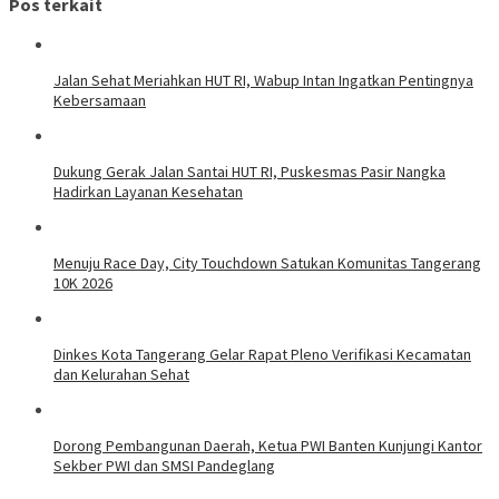
Pos terkait
Jalan Sehat Meriahkan HUT RI, Wabup Intan Ingatkan Pentingnya
Kebersamaan
Dukung Gerak Jalan Santai HUT RI, Puskesmas Pasir Nangka
Hadirkan Layanan Kesehatan
Menuju Race Day, City Touchdown Satukan Komunitas Tangerang
10K 2026
Dinkes Kota Tangerang Gelar Rapat Pleno Verifikasi Kecamatan
dan Kelurahan Sehat
Dorong Pembangunan Daerah, Ketua PWI Banten Kunjungi Kantor
Sekber PWI dan SMSI Pandeglang