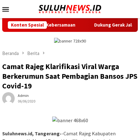
Loncat
Menu
ke
Mobile
konten
ntingnya Kebersamaan
Konten Spesial
Dukung Gerak Jalan Santai HUT RI,
Beranda
Berita
Camat Rajeg Klarifikasi Viral Warga
Berkerumun Saat Pembagian Bansos JPS
Covid-19
Admin
06/06/2020
Suluhnews.id, Tangerang-
-Camat Rajeg Kabupaten