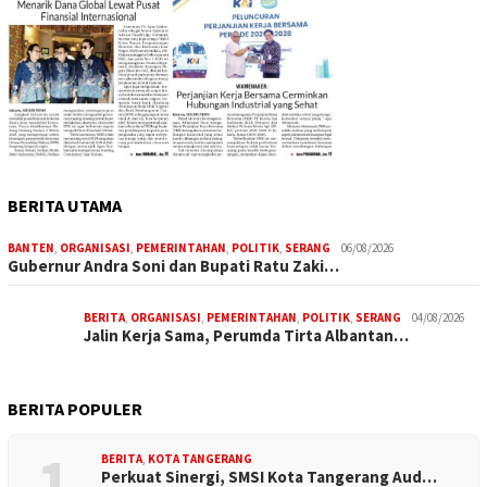
BERITA UTAMA
BANTEN
,
ORGANISASI
,
PEMERINTAHAN
,
POLITIK
,
SERANG
06/08/2026
Gubernur Andra Soni dan Bupati Ratu Zaki…
BERITA
,
ORGANISASI
,
PEMERINTAHAN
,
POLITIK
,
SERANG
04/08/2026
Jalin Kerja Sama, Perumda Tirta Albantan…
BERITA POPULER
1
BERITA
,
KOTA TANGERANG
Perkuat Sinergi, SMSI Kota Tangerang Aud…