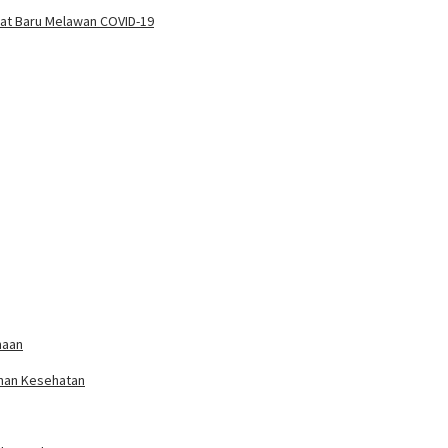
gat Baru Melawan COVID-19
maan
anan Kesehatan