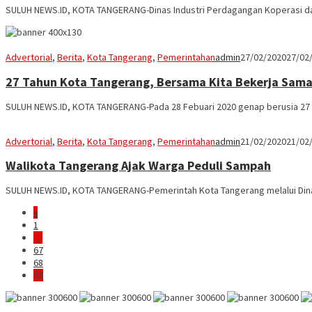
SULUH NEWS.ID, KOTA TANGERANG-Dinas Industri Perdagangan Koperasi d
Advertorial
,
Berita
,
Kota Tangerang
,
Pemerintahan
admin
27/02/2020
27/02
27 Tahun Kota Tangerang, Bersama Kita Bekerja Sam
SULUH NEWS.ID, KOTA TANGERANG-Pada 28 Febuari 2020 genap berusia 27 
Advertorial
,
Berita
,
Kota Tangerang
,
Pemerintahan
admin
21/02/2020
21/02
Walikota Tangerang Ajak Warga Peduli Sampah
SULUH NEWS.ID, KOTA TANGERANG-Pemerintah Kota Tangerang melalui Dina
«
1
…
67
68
69