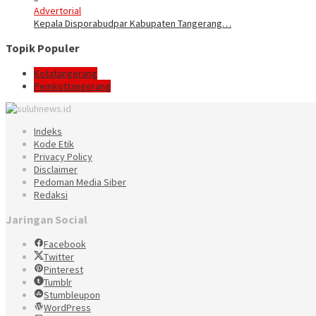
Advertorial
Kepala Disporabudpar Kabupaten Tangerang…
Topik Populer
Kotatangerang
Pemkottangerang
Indeks
Kode Etik
Privacy Policy
Disclaimer
Pedoman Media Siber
Redaksi
Jaringan Social
Facebook
Twitter
Pinterest
Tumblr
Stumbleupon
WordPress