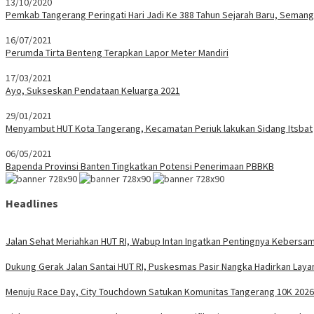
13/10/2020
Pemkab Tangerang Peringati Hari Jadi Ke 388 Tahun Sejarah Baru, Seman
16/07/2021
Perumda Tirta Benteng Terapkan Lapor Meter Mandiri
17/03/2021
Ayo, Sukseskan Pendataan Keluarga 2021
29/01/2021
Menyambut HUT Kota Tangerang, Kecamatan Periuk lakukan Sidang Itsbat
06/05/2021
Bapenda Provinsi Banten Tingkatkan Potensi Penerimaan PBBKB
Headlines
Jalan Sehat Meriahkan HUT RI, Wabup Intan Ingatkan Pentingnya Kebersa
Dukung Gerak Jalan Santai HUT RI, Puskesmas Pasir Nangka Hadirkan Lay
Menuju Race Day, City Touchdown Satukan Komunitas Tangerang 10K 2026