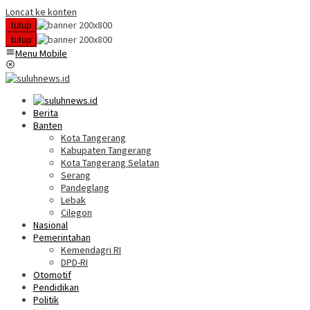
Loncat ke konten
tutup
tutup
Menu Mobile
Berita
Banten
Kota Tangerang
Kabupaten Tangerang
Kota Tangerang Selatan
Serang
Pandeglang
Lebak
Cilegon
Nasional
Pemerintahan
Kemendagri RI
DPD-RI
Otomotif
Pendidikan
Politik