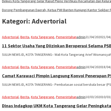
Dinkes Kota Tangerang Gelar Rapat Pleno Verifikasi Kecamatan dan Kelur
Dorong Pembangunan Daerah, Ketua PWI Banten Kunjungi Kantor Sekber 
Kategori:
Advertorial
Advertorial
,
Berita
,
Kota Tangerang
,
Pemerintahan
admin
21/04/2020
21/04
11 Sektor Usaha Yang Diizinkan Beroperasi Selama PS
SULUH NEWS.ID, KOTA TANGERANG– Wali Kota Tangerang Arief Wismansyah
Advertorial
,
Berita
,
Kota Tangerang
,
Pemerintahan
admin
18/04/2020
18/04
Camat Karawaci Pimpin Langsung Konvoi Penerapan 
SULUH NEWS.ID, KOTA TANGERANG– Pembatasan sosial berskala besar (PS
Advertorial
,
Berita
,
Kota Tangerang
,
Pemerintahan
admin
10/03/2020
10/03
Dinas Indagkop UKM Kota Tangerang Gelar Peningka