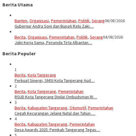
Berita Utama
Banten
,
Organisasi
,
Pemerintahan
,
Politik
,
Serang
06/08/2026
Gubernur Andra Soni dan Bupati Ratu Zaki…
Berita
,
Organisasi
,
Pemerintahan
,
Politik
,
Serang
04/08/2026
Jalin Kerja Sama, Perumda Tirta Albantan…
Berita Populer
1
Berita
,
Kota Tangerang
Perkuat Sinergi, SMSI Kota Tangerang Aud…
2
Berita
,
Kota Tangerang
,
Pemerintahan
RSUD Kota Tangerang Dinilai Ombudsman RI…
3
Berita
,
Kabupaten Tangerang
,
Otomotif
,
Pemerintahan
Cegah Kecurangan Jelang Natal dan Tahun …
4
Berita
,
Kabupaten Tangerang
,
Pemerintahan
Desa Awards 2025: Pemkab Tangerang Tegas…
5