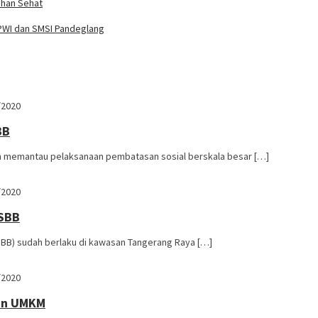
ahan Sehat
PWI dan SMSI Pandeglang
/2020
BB
 memantau pelaksanaan pembatasan sosial berskala besar […]
/2020
PSBB
BB) sudah berlaku di kawasan Tangerang Raya […]
/2020
tan UMKM