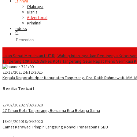
Lainnya
Olahraga
Bisnis
Advertorial
Kriminal
Indeks
Konten Spesial
Jalan Sehat Meriahkan HUT RI, Wabup Intan Ingatkan Pentingnya Kebersa
Tangerang 10K 2026
Dinkes Kota Tangerang Gelar Rapat Pleno Verifikasi
22/12/2025
24/12/2025
Kepala Disporabudpar Kabupaten Tangerang, Dra. Ratih Rahmawati, MM. M
Berita Terkait
27/02/2020
27/02/2020
27 Tahun Kota Tangerang, Bersama Kita Bekerja Sama
18/04/2020
18/04/2020
Camat Karawaci Pimpin Langsung Konvoi Penerapan PSBB