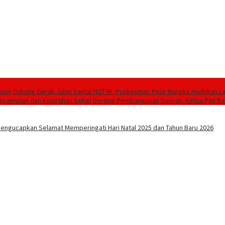
maan
Dukung Gerak Jalan Santai HUT RI, Puskesmas Pasir Nangka Hadirkan 
 Kecamatan dan Kelurahan Sehat
Dorong Pembangunan Daerah, Ketua PWI Ban
engucapkan Selamat Memperingati Hari Natal 2025 dan Tahun Baru 2026