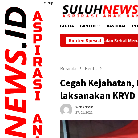
Loncat
tutup
ke
konten
BERITA
BANTEN
NASIONAL
PE
Jalan Sehat Meriahkan HUT RI, Wabup I
Konten Spesial
Beranda
Berita
Cegah Kejahatan, 
laksanakan KRYD 
Web Admin
27/02/2022