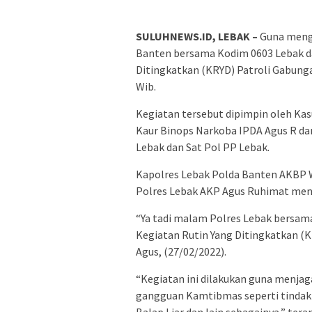
SULUHNEWS.ID, LEBAK –
Guna menga
Banten bersama Kodim 0603 Lebak d
Ditingkatkan (KRYD) Patroli Gabunga
Wib.
Kegiatan tersebut dipimpin oleh Ka
Kaur Binops Narkoba IPDA Agus R dan
Lebak dan Sat Pol PP Lebak.
Kapolres Lebak Polda Banten AKBP Wi
Polres Lebak AKP Agus Ruhimat me
“Ya tadi malam Polres Lebak bersam
Kegiatan Rutin Yang Ditingkatkan (K
Agus, (27/02/2022).
“Kegiatan ini dilakukan guna menjaga
gangguan Kamtibmas seperti tindak 
Balap Liar dan lain sebagainya,” tera