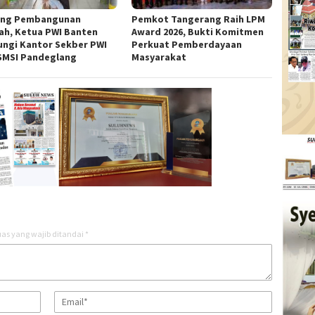
ng Pembangunan
Pemkot Tangerang Raih LPM
ah, Ketua PWI Banten
Award 2026, Bukti Komitmen
ungi Kantor Sekber PWI
Perkuat Pemberdayaan
SMSI Pandeglang
Masyarakat
as yang wajib ditandai
*