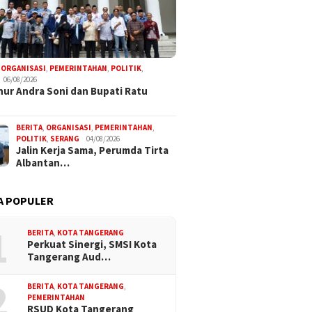
,
ORGANISASI
,
PEMERINTAHAN
,
POLITIK
,
06/08/2026
ur Andra Soni dan Bupati Ratu
BERITA
,
ORGANISASI
,
PEMERINTAHAN
,
POLITIK
,
SERANG
04/08/2026
Jalin Kerja Sama, Perumda Tirta
Albantan…
A POPULER
1
BERITA
,
KOTA TANGERANG
Perkuat Sinergi, SMSI Kota
Tangerang Aud…
2
BERITA
,
KOTA TANGERANG
,
PEMERINTAHAN
RSUD Kota Tangerang