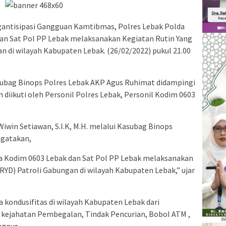
ntisipasi Gangguan Kamtibmas, Polres Lebak Polda
an Sat Pol PP Lebak melaksanakan Kegiatan Rutin Yang
n di wilayah Kabupaten Lebak. (26/02/2022) pukul 21.00
subag Binops Polres Lebak AKP Agus Ruhimat didampingi
 diikuti oleh Personil Polres Lebak, Personil Kodim 0603
win Setiawan, S.I.K, M.H. melalui Kasubag Binops
ngatakan,
a Kodim 0603 Lebak dan Sat Pol PP Lebak melaksanakan
RYD) Patroli Gabungan di wilayah Kabupaten Lebak,” ujar
 kondusifitas di wilayah Kabupaten Lebak dari
kejahatan Pembegalan, Tindak Pencurian, Bobol ATM ,
ngnya.