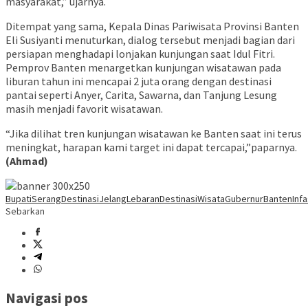
masyarakat,” ujarnya.
Ditempat yang sama, Kepala Dinas Pariwisata Provinsi Banten
Eli Susiyanti menuturkan, dialog tersebut menjadi bagian dari
persiapan menghadapi lonjakan kunjungan saat Idul Fitri.
Pemprov Banten menargetkan kunjungan wisatawan pada
liburan tahun ini mencapai 2 juta orang dengan destinasi
pantai seperti Anyer, Carita, Sawarna, dan Tanjung Lesung
masih menjadi favorit wisatawan.
“Jika dilihat tren kunjungan wisatawan ke Banten saat ini terus
meningkat, harapan kami target ini dapat tercapai,”paparnya.
(Ahmad)
BupatiSerang
DestinasiJelangLebaran
DestinasiWisata
GubernurBanten
Inf
Sebarkan
Navigasi pos