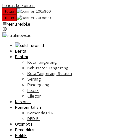
Loncat ke konten
tutup
tutup
Menu Mobile
Berita
Banten
Kota Tangerang
Kabupaten Tangerang
Kota Tangerang Selatan
Serang
Pandeglang
Lebak
Cilegon
Nasional
Pemerintahan
Kemendagri RI
DPD-RI
Otomotif
Pendidikan
Politik