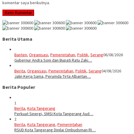
komentar saya berikutnya.
Berita Utama
Banten
,
Organisasi
,
Pemerintahan
,
Politik
,
Serang
06/08/2026
Gubernur Andra Soni dan Bupati Ratu Zaki…
Berita
,
Organisasi
,
Pemerintahan
,
Politik
,
Serang
04/08/2026
Jalin Kerja Sama, Perumda Tirta Albantan…
Berita Populer
1
Berita
,
Kota Tangerang
Perkuat Sinergi, SMSI Kota Tangerang Aud…
2
Berita
,
Kota Tangerang
,
Pemerintahan
RSUD Kota Tangerang Dinilai Ombudsman RI…