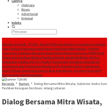
Lainnya
Olahraga
Bisnis
Advertorial
Kriminal
Indeks
Konten Spesial
Dilantik Serentak, TP PKK, Bunda PAUD dan Bunda Posyandu Kecamatan
Siap Perkuat Pelayanan Anak
Bayar Pajak Kini Makin Mudah, Pemkot
Tangerang Sediakan Beragam Kanal Digital
Musim Kemarau, BPBD Kota
Tangerang Ingatkan Bahaya Puntung Rokok dan Botol Bekas Pemicu
Kebakaran
Sambut HUT RI, Pemkot Tangerang Gerakkan Aksi Bersih
Lingkungan dan Pembagian Bendera
Plh. Kapolres Metro Tangerang
Kota Perkuat Sinergi Bersama Sabuk Kamtibmas, Dorong Peran Aktif
Masyarakat Jaga Keamanan
Beranda
Banten
Dialog Bersama Mitra Wisata, Gubernur Andra Soni
Pastikan Kesiapan Destinasi Jelang Lebaran
Dialog Bersama Mitra Wisata,