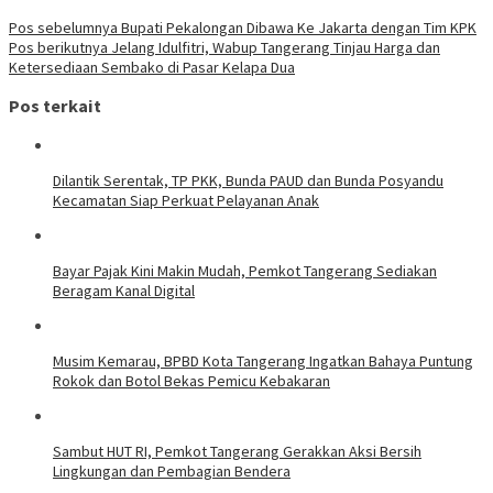
Pos sebelumnya
Bupati Pekalongan Dibawa Ke Jakarta dengan Tim KPK
Pos berikutnya
Jelang Idulfitri, Wabup Tangerang Tinjau Harga dan
Ketersediaan Sembako di Pasar Kelapa Dua
Pos terkait
Dilantik Serentak, TP PKK, Bunda PAUD dan Bunda Posyandu
Kecamatan Siap Perkuat Pelayanan Anak
Bayar Pajak Kini Makin Mudah, Pemkot Tangerang Sediakan
Beragam Kanal Digital
Musim Kemarau, BPBD Kota Tangerang Ingatkan Bahaya Puntung
Rokok dan Botol Bekas Pemicu Kebakaran
Sambut HUT RI, Pemkot Tangerang Gerakkan Aksi Bersih
Lingkungan dan Pembagian Bendera