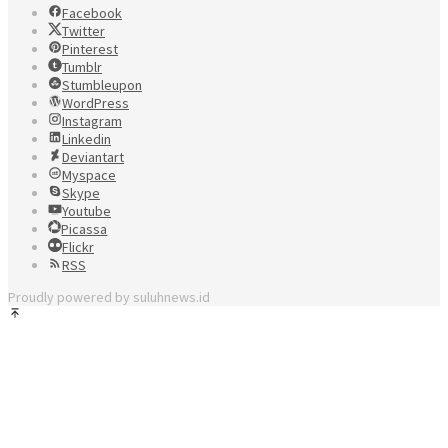
Facebook
Twitter
Pinterest
Tumblr
Stumbleupon
WordPress
Instagram
Linkedin
Deviantart
Myspace
Skype
Youtube
Picassa
Flickr
RSS
Proudly powered by suluhnews.id