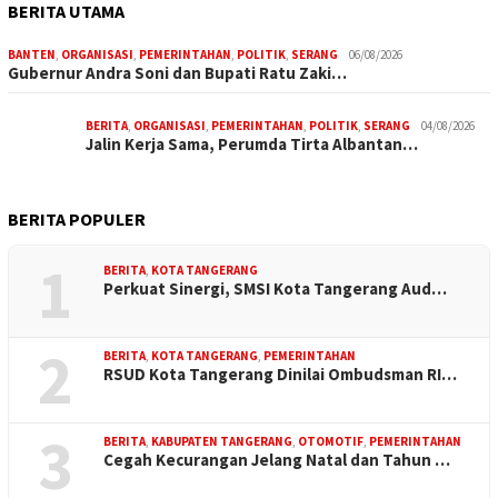
BERITA UTAMA
BANTEN
,
ORGANISASI
,
PEMERINTAHAN
,
POLITIK
,
SERANG
06/08/2026
Gubernur Andra Soni dan Bupati Ratu Zaki…
BERITA
,
ORGANISASI
,
PEMERINTAHAN
,
POLITIK
,
SERANG
04/08/2026
Jalin Kerja Sama, Perumda Tirta Albantan…
BERITA POPULER
1
BERITA
,
KOTA TANGERANG
Perkuat Sinergi, SMSI Kota Tangerang Aud…
2
BERITA
,
KOTA TANGERANG
,
PEMERINTAHAN
RSUD Kota Tangerang Dinilai Ombudsman RI…
3
BERITA
,
KABUPATEN TANGERANG
,
OTOMOTIF
,
PEMERINTAHAN
Cegah Kecurangan Jelang Natal dan Tahun …