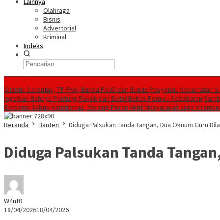
Lainnya
Olahraga
Bisnis
Advertorial
Kriminal
Indeks
Konten Spesial
Dilantik Serentak, TP PKK, Bunda PAUD dan Bunda Posyandu Kecamatan S
Ingatkan Bahaya Puntung Rokok dan Botol Bekas Pemicu Kebakaran
Sambu
Bersama Sabuk Kamtibmas, Dorong Peran Aktif Masyarakat Jaga Keaman
Beranda
Banten
Diduga Palsukan Tanda Tangan, Dua Oknum Guru Dil
Diduga Palsukan Tanda Tangan,
W4nt0
18/04/2026
18/04/2026