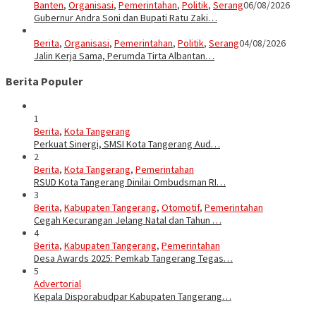
Banten
,
Organisasi
,
Pemerintahan
,
Politik
,
Serang
06/08/2026
Gubernur Andra Soni dan Bupati Ratu Zaki…
Berita
,
Organisasi
,
Pemerintahan
,
Politik
,
Serang
04/08/2026
Jalin Kerja Sama, Perumda Tirta Albantan…
Berita Populer
1
Berita
,
Kota Tangerang
Perkuat Sinergi, SMSI Kota Tangerang Aud…
2
Berita
,
Kota Tangerang
,
Pemerintahan
RSUD Kota Tangerang Dinilai Ombudsman RI…
3
Berita
,
Kabupaten Tangerang
,
Otomotif
,
Pemerintahan
Cegah Kecurangan Jelang Natal dan Tahun …
4
Berita
,
Kabupaten Tangerang
,
Pemerintahan
Desa Awards 2025: Pemkab Tangerang Tegas…
5
Advertorial
Kepala Disporabudpar Kabupaten Tangerang…