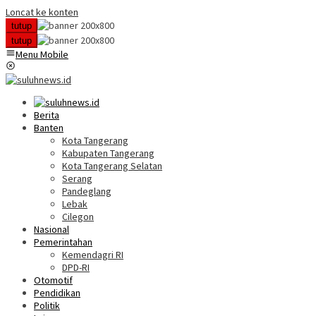
Loncat ke konten
tutup
tutup
Menu Mobile
Berita
Banten
Kota Tangerang
Kabupaten Tangerang
Kota Tangerang Selatan
Serang
Pandeglang
Lebak
Cilegon
Nasional
Pemerintahan
Kemendagri RI
DPD-RI
Otomotif
Pendidikan
Politik