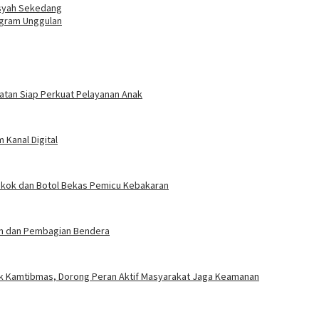
nsyah Sekedang
ogram Unggulan
atan Siap Perkuat Pelayanan Anak
Kanal Digital
okok dan Botol Bekas Pemicu Kebakaran
an dan Pembagian Bendera
uk Kamtibmas, Dorong Peran Aktif Masyarakat Jaga Keamanan