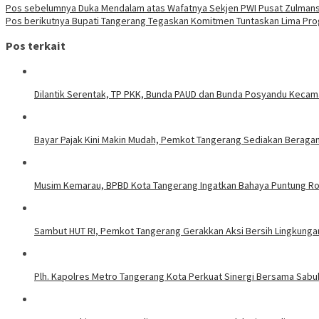
Pos sebelumnya
Duka Mendalam atas Wafatnya Sekjen PWI Pusat Zulma
Pos berikutnya
Bupati Tangerang Tegaskan Komitmen Tuntaskan Lima Pr
Pos terkait
Dilantik Serentak, TP PKK, Bunda PAUD dan Bunda Posyandu Kecam
Bayar Pajak Kini Makin Mudah, Pemkot Tangerang Sediakan Beragam 
Musim Kemarau, BPBD Kota Tangerang Ingatkan Bahaya Puntung R
Sambut HUT RI, Pemkot Tangerang Gerakkan Aksi Bersih Lingkung
Plh. Kapolres Metro Tangerang Kota Perkuat Sinergi Bersama Sab