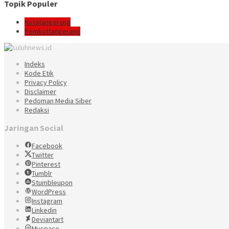
Topik Populer
Kotatangerang
Pemkottangerang
Indeks
Kode Etik
Privacy Policy
Disclaimer
Pedoman Media Siber
Redaksi
Jaringan Social
Facebook
Twitter
Pinterest
Tumblr
Stumbleupon
WordPress
Instagram
Linkedin
Deviantart
Myspace