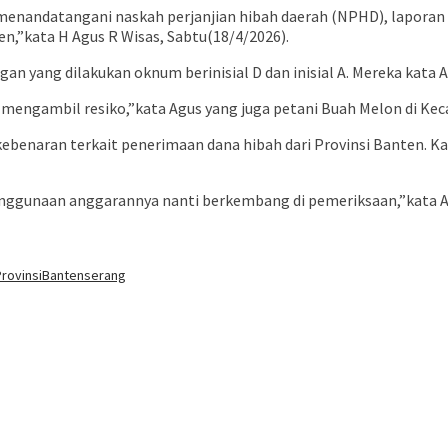
menandatangani naskah perjanjian hibah daerah (NPHD), laporan
n,”kata H Agus R Wisas, Sabtu(18/4/2026).
n yang dilakukan oknum berinisial D dan inisial A. Mereka kata A
mengambil resiko,”kata Agus yang juga petani Buah Melon di Keca
kebenaran terkait penerimaan dana hibah dari Provinsi Banten. Ka
nggunaan anggarannya nanti berkembang di pemeriksaan,”kata A
ProvinsiBanten
serang