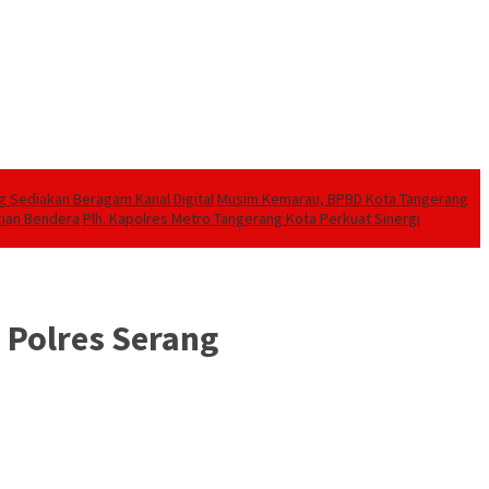
g Sediakan Beragam Kanal Digital
Musim Kemarau, BPBD Kota Tangerang
gian Bendera
Plh. Kapolres Metro Tangerang Kota Perkuat Sinergi
 Polres Serang