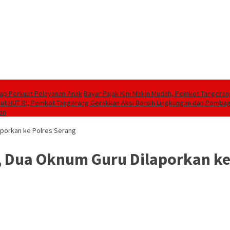
iap Perkuat Pelayanan Anak
Bayar Pajak Kini Makin Mudah, Pemkot Tangeran
t HUT RI, Pemkot Tangerang Gerakkan Aksi Bersih Lingkungan dan Pemba
an
aporkan ke Polres Serang
 Dua Oknum Guru Dilaporkan ke