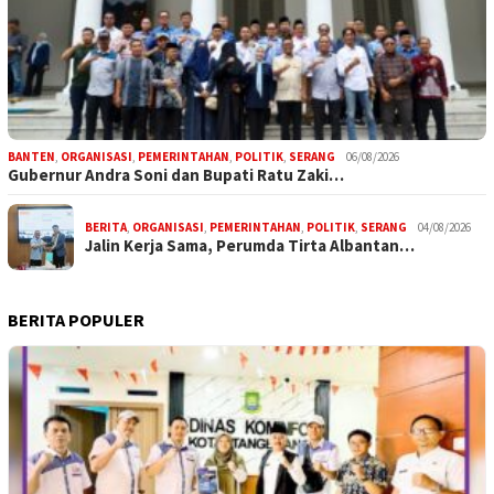
BANTEN
,
ORGANISASI
,
PEMERINTAHAN
,
POLITIK
,
SERANG
06/08/2026
Gubernur Andra Soni dan Bupati Ratu Zaki…
BERITA
,
ORGANISASI
,
PEMERINTAHAN
,
POLITIK
,
SERANG
04/08/2026
Jalin Kerja Sama, Perumda Tirta Albantan…
BERITA POPULER