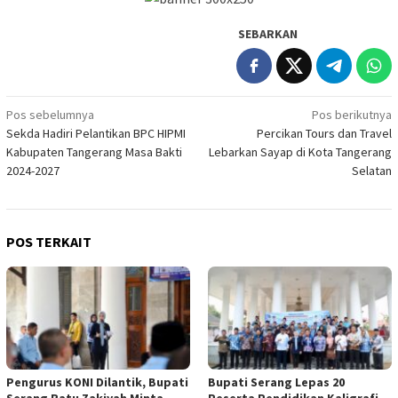
SEBARKAN
Navigasi
Pos sebelumnya
Pos berikutnya
Sekda Hadiri Pelantikan BPC HIPMI
Percikan Tours dan Travel
pos
Kabupaten Tangerang Masa Bakti
Lebarkan Sayap di Kota Tangerang
2024-2027
Selatan
POS TERKAIT
Pengurus KONI Dilantik, Bupati
Bupati Serang Lepas 20
Serang Ratu Zakiyah Minta
Peserta Pendidikan Kaligrafi