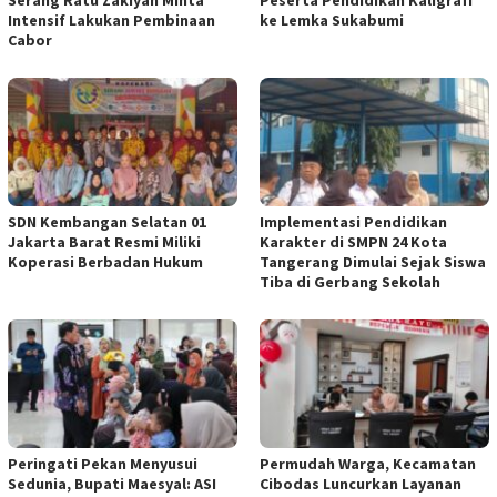
Intensif Lakukan Pembinaan
ke Lemka Sukabumi
Cabor
SDN Kembangan Selatan 01
Implementasi Pendidikan
Jakarta Barat Resmi Miliki
Karakter di SMPN 24 Kota
Koperasi Berbadan Hukum
Tangerang Dimulai Sejak Siswa
Tiba di Gerbang Sekolah
Peringati Pekan Menyusui
Permudah Warga, Kecamatan
Sedunia, Bupati Maesyal: ASI
Cibodas Luncurkan Layanan