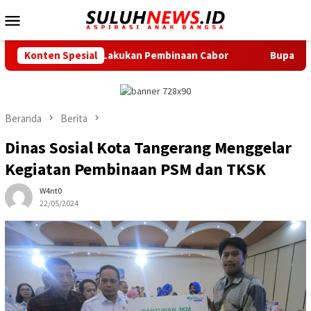
Loncat
Menu
ke
Mobile
konten
nsif Lakukan Pembinaan Cabor
Konten Spesial
Bupati Serang Lepas 20 Pe
Beranda
Berita
Dinas Sosial Kota Tangerang Menggelar
Kegiatan Pembinaan PSM dan TKSK
W4nt0
22/05/2024