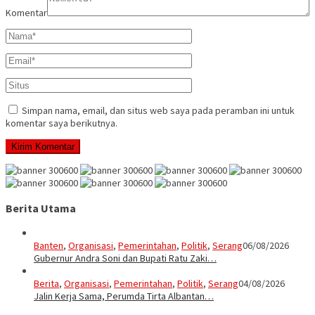
Komentar
Simpan nama, email, dan situs web saya pada peramban ini untuk
komentar saya berikutnya.
Berita Utama
Banten
,
Organisasi
,
Pemerintahan
,
Politik
,
Serang
06/08/2026
Gubernur Andra Soni dan Bupati Ratu Zaki…
Berita
,
Organisasi
,
Pemerintahan
,
Politik
,
Serang
04/08/2026
Jalin Kerja Sama, Perumda Tirta Albantan…