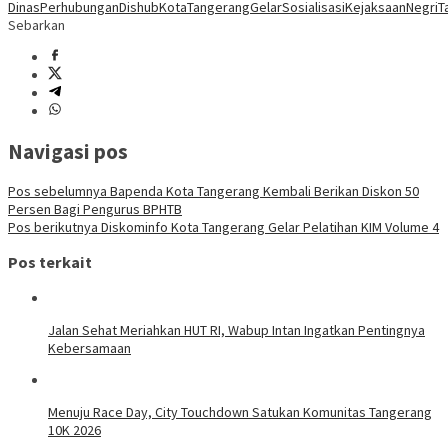
DinasPerhubungan
DishubKotaTangerang
GelarSosialisasi
KejaksaanNegriT
Sebarkan
Navigasi pos
Pos sebelumnya
Bapenda Kota Tangerang Kembali Berikan Diskon 50
Persen Bagi Pengurus BPHTB
Pos berikutnya
Diskominfo Kota Tangerang Gelar Pelatihan KIM Volume 4
Pos terkait
Jalan Sehat Meriahkan HUT RI, Wabup Intan Ingatkan Pentingnya
Kebersamaan
Menuju Race Day, City Touchdown Satukan Komunitas Tangerang
10K 2026