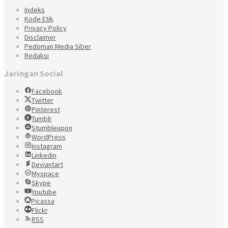
Indeks
Kode Etik
Privacy Policy
Disclaimer
Pedoman Media Siber
Redaksi
Jaringan Social
Facebook
Twitter
Pinterest
Tumblr
Stumbleupon
WordPress
Instagram
Linkedin
Deviantart
Myspace
Skype
Youtube
Picassa
Flickr
RSS