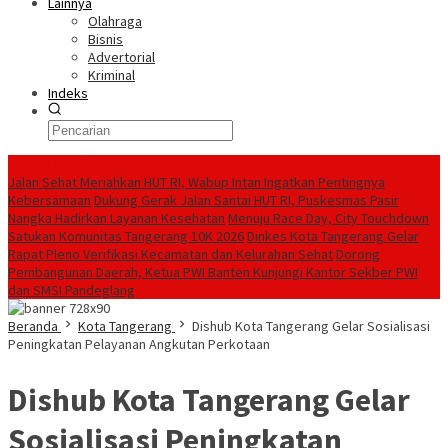
Lainnya
Olahraga
Bisnis
Advertorial
Kriminal
Indeks
Konten Spesial
Jalan Sehat Meriahkan HUT RI, Wabup Intan Ingatkan Pentingnya
Kebersamaan
Dukung Gerak Jalan Santai HUT RI, Puskesmas Pasir
Nangka Hadirkan Layanan Kesehatan
Menuju Race Day, City Touchdown
Satukan Komunitas Tangerang 10K 2026
Dinkes Kota Tangerang Gelar
Rapat Pleno Verifikasi Kecamatan dan Kelurahan Sehat
Dorong
Pembangunan Daerah, Ketua PWI Banten Kunjungi Kantor Sekber PWI
dan SMSI Pandeglang
Beranda
Kota Tangerang
Dishub Kota Tangerang Gelar Sosialisasi
Peningkatan Pelayanan Angkutan Perkotaan
Dishub Kota Tangerang Gelar
Sosialisasi Peningkatan