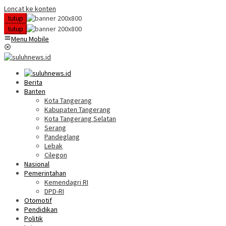
Loncat ke konten
tutup
tutup
Menu Mobile
Berita
Banten
Kota Tangerang
Kabupaten Tangerang
Kota Tangerang Selatan
Serang
Pandeglang
Lebak
Cilegon
Nasional
Pemerintahan
Kemendagri RI
DPD-RI
Otomotif
Pendidikan
Politik