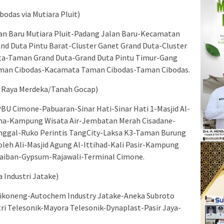
ibodas via Mutiara Pluit)
lan Baru Mutiara Pluit-Padang Jalan Baru-Kecamatan
d Duta Pintu Barat-Cluster Ganet Grand Duta-Cluster
ta-Taman Grand Duta-Grand Duta Pintu Timur-Gang
man Cibodas-Kacamata Taman Cibodas-Taman Cibodas.
ia Raya Merdeka/Tanah Gocap)
U Cimone-Pabuaran-Sinar Hati-Sinar Hati 1-Masjid Al-
rma-Kampung Wisata Air-Jembatan Merah Cisadane-
nggal-Ruko Perintis TangCity-Laksa K3-Taman Burung
eh Ali-Masjid Agung Al-Ittihad-Kali Pasir-Kampung
iban-Gypsum-Rajawali-Terminal Cimone.
ia Industri Jatake)
koneng-Autochem Industry Jatake-Aneka Subroto
ri Telesonik-Mayora Telesonik-Dynaplast-Pasir Jaya-