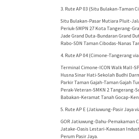
3.⁠ ⁠Rute AP 03 (Situ Bulakan-Taman C
Situ Bulakan-Pasar Mutiara Pluit-Ja
Periuk-SMPN 27 Kota Tangerang-Gran
Jade Grand Duta-Bundaran Grand Du
Rabo-SDN Taman Cibodas-Nanas Ta
4.⁠ ⁠Rute AP 04 (Cimone-Tangerang v
Terminal Cimone-ICON Walk Mall-SPB
Husna Sinar Hati-Sekolah Budhi Da
Parkir Taman Gajah-Taman Gajah Tu
Perak-Veteran-SMKN 2 Tangerang-Sol
Babakan-Keramat Tanah Gocap-Kena
5.⁠ ⁠Rute AP E (Jatiuwung-Pasir Jaya v
GOR Jatiuwung-Dahu-Pemakaman Ci
Jatake-Oasis Lestari-Kawasan Indust
Perum Pasir Jaya.