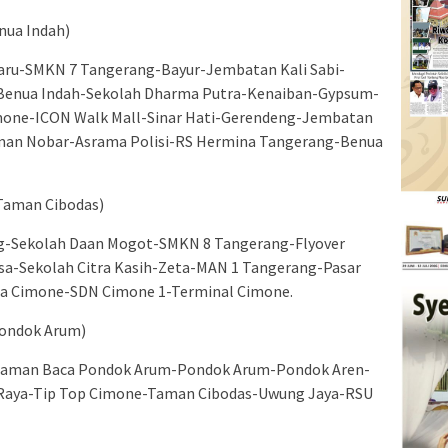
enua Indah)
aru-SMKN 7 Tangerang-Bayur-Jembatan Kali Sabi-
enua Indah-Sekolah Dharma Putra-Kenaiban-Gypsum-
mone-ICON Walk Mall-Sinar Hati-Gerendeng-Jembatan
man Nobar-Asrama Polisi-RS Hermina Tangerang-Benua
 Taman Cibodas)
g-Sekolah Daan Mogot-SMKN 8 Tangerang-Flyover
a-Sekolah Citra Kasih-Zeta-MAN 1 Tangerang-Pasar
a Cimone-SDN Cimone 1-Terminal Cimone.
 Pondok Arum)
aman Baca Pondok Arum-Pondok Arum-Pondok Aren-
 Raya-Tip Top Cimone-Taman Cibodas-Uwung Jaya-RSU