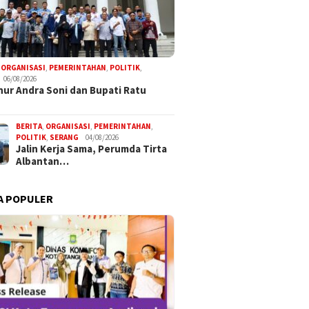
,
ORGANISASI
,
PEMERINTAHAN
,
POLITIK
,
06/08/2026
ur Andra Soni dan Bupati Ratu
BERITA
,
ORGANISASI
,
PEMERINTAHAN
,
POLITIK
,
SERANG
04/08/2026
Jalin Kerja Sama, Perumda Tirta
Albantan…
A POPULER