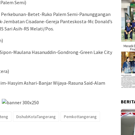
a Palem Semi)
ng Perkebunan-Betet-Ruko Palem Semi-Panunggangan
k-Jembatan Cisadane-Gereja Panteskosta-Mc Donald’s
 Sari Asih-RS Melati/Pos.
h)
i Sipon-Maulana Hasanuddin-Gondrong-Green Lake City
tera)
im-Hasyim Ashari-Banjar Wijaya-Rasuna Said-Alam
BERIT
teng
DishubKotaTangerang
Pemkottangerang