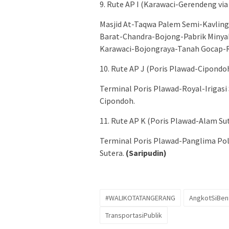
9.⁠ ⁠Rute AP I (Karawaci-Gerendeng vi
Masjid At-Taqwa Palem Semi-Kavli
Barat-Chandra-Bojong-Pabrik Minya
Karawaci-Bojongraya-Tanah Gocap-RS
10.⁠ ⁠Rute AP J (Poris Plawad-Cipondo
Terminal Poris Plawad-Royal-Irigas
Cipondoh.
11.⁠ ⁠Rute AP K (Poris Plawad-Alam Su
Terminal Poris Plawad-Panglima Pol
Sutera.
(Saripudin)
#WALIKOTATANGERANG
AngkotSiBen
TransportasiPublik