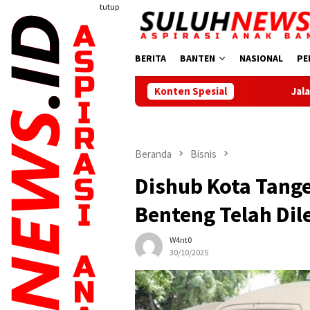
Loncat
tutup
ke
konten
BERITA
BANTEN
NASIONAL
PE
Konten Spesial
Jalan Sehat Meriahkan HUT R
Beranda
Bisnis
Dishub Kota Tang
Benteng Telah Dil
W4nt0
30/10/2025