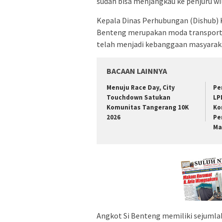
sudah bisa menjangkau ke penjuru w
Kepala Dinas Perhubungan (Dishub)
Benteng merupakan moda transporta
telah menjadi kebanggaan masyaraka
BACAAN LAINNYA
Menuju Race Day, City
Pe
Touchdown Satukan
LP
Komunitas Tangerang 10K
Ko
2026
Pe
Ma
Angkot Si Benteng memiliki sejumla