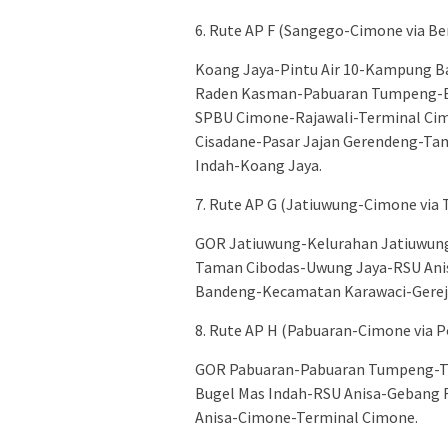
6.⁠ ⁠Rute AP F (Sangego-Cimone via B
Koang Jaya-Pintu Air 10-Kampung B
Raden Kasman-Pabuaran Tumpeng-B
SPBU Cimone-Rajawali-Terminal Ci
Cisadane-Pasar Jajan Gerendeng-Ta
Indah-Koang Jaya.
7.⁠ ⁠Rute AP G (Jatiuwung-Cimone via
GOR Jatiuwung-Kelurahan Jatiuwun
Taman Cibodas-Uwung Jaya-RSU Anis
Bandeng-Kecamatan Karawaci-Gerej
8.⁠ ⁠Rute AP H (Pabuaran-Cimone via
GOR Pabuaran-Pabuaran Tumpeng-T
Bugel Mas Indah-RSU Anisa-Gebang
Anisa-Cimone-Terminal Cimone.