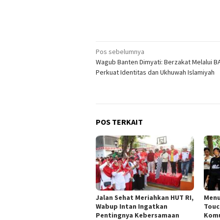
Navigasi
Pos sebelumnya
Wagub Banten Dimyati: Berzakat Melalui 
pos
Perkuat Identitas dan Ukhuwah Islamiyah
POS TERKAIT
Jalan Sehat Meriahkan HUT RI,
Menu
Wabup Intan Ingatkan
Touc
Pentingnya Kebersamaan
Komu