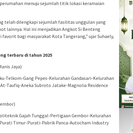
perumahan menuju sejumlah titik lokasi keramaian
 telah dilengkapi sejumlah fasilitas unggulan yang
ot lainnya. Hal ini menjadikan Angkot Si Benteng
 favorit bagi masyarakat Kota Tangerang,” ujar Suhaely,
eng terbaru di tahun 2025
Manis Jaya)
ku-Telkom-Gang Pepes-Kelurahan Gandasari-Kelurahan
I At-Taufiq-Aneka Subroto Jatake-Magnolia Residence
 Gembor)
 Politeknik Gajah Tunggal-Pertigaan Gembor-Kelurahan
urati Timur-Purati-Pabrik Panca-Autocham Industry