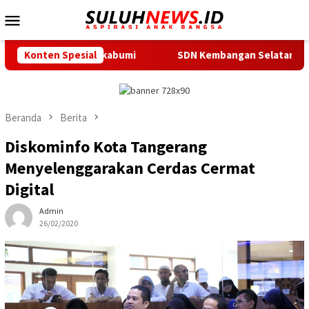
Loncat
Menu
ke
Mobile
konten
Lemka Sukabumi
Konten Spesial
SDN Kembangan Selatan 01 Jakarta Barat 
Beranda
Berita
Diskominfo Kota Tangerang
Menyelenggarakan Cerdas Cermat
Digital
Admin
26/02/2020