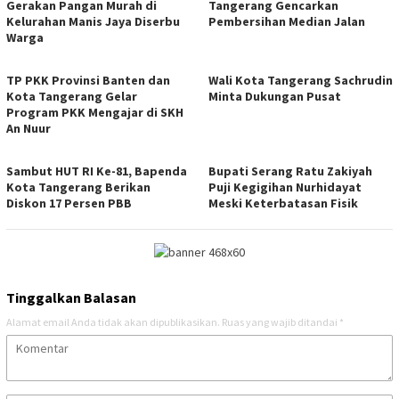
Gerakan Pangan Murah di
Tangerang Gencarkan
Kelurahan Manis Jaya Diserbu
Pembersihan Median Jalan
Warga
TP PKK Provinsi Banten dan
Wali Kota Tangerang Sachrudin
Kota Tangerang Gelar
Minta Dukungan Pusat
Program PKK Mengajar di SKH
An Nuur
Sambut HUT RI Ke-81, Bapenda
Bupati Serang Ratu Zakiyah
Kota Tangerang Berikan
Puji Kegigihan Nurhidayat
Diskon 17 Persen PBB
Meski Keterbatasan Fisik
Tinggalkan Balasan
Alamat email Anda tidak akan dipublikasikan.
Ruas yang wajib ditandai
*