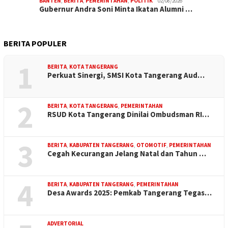
BANTEN
,
BERITA
,
PEMERINTAHAN
,
POLITIK
02/08/2026
Gubernur Andra Soni Minta Ikatan Alumni …
BERITA POPULER
1
BERITA
,
KOTA TANGERANG
Perkuat Sinergi, SMSI Kota Tangerang Aud…
2
BERITA
,
KOTA TANGERANG
,
PEMERINTAHAN
RSUD Kota Tangerang Dinilai Ombudsman RI…
3
BERITA
,
KABUPATEN TANGERANG
,
OTOMOTIF
,
PEMERINTAHAN
Cegah Kecurangan Jelang Natal dan Tahun …
4
BERITA
,
KABUPATEN TANGERANG
,
PEMERINTAHAN
Desa Awards 2025: Pemkab Tangerang Tegas…
ADVERTORIAL