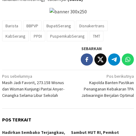
Barista
BBPVP
BupatiSerang
Disnakertrans
KabSerang
PPDI
PuspemkabSerang
TMT
SEBARKAN
Navigasi
Pos sebelumnya
Pos berikutnya
Masih Jadi Favorit, 273.158 Wisnus
Kapolda Banten Pastikan
pos
dan Wisman Kunjungi Pantai Anyer-
Penanganan Kebakaran TPA
Cinangka Selama Libur Sekolah
Jatiwaringin Berjalan Optimal
POS TERKAIT
Hadirkan Sembako Terjangkau,
Sambut HUT RI, Pemkot