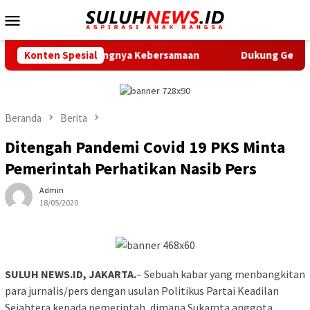
Loncat
Menu
ke
Mobile
konten
tkan Pentingnya Kebersamaan
Konten Spesial
Dukung Gerak Jalan Santai
Beranda
Berita
Ditengah Pandemi Covid 19 PKS Minta
Pemerintah Perhatikan Nasib Pers
Admin
18/05/2020
SULUH NEWS.ID, JAKARTA.
– Sebuah kabar yang menbangkitan
para jurnalis/pers dengan usulan Politikus Partai Keadilan
Sejahtera kepada pemerintah ,dimana Sukamta anggota