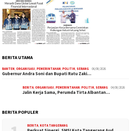
BERITA UTAMA
BANTEN
,
ORGANISASI
,
PEMERINTAHAN
,
POLITIK
,
SERANG
06/08/2026
Gubernur Andra Soni dan Bupati Ratu Zaki…
BERITA
,
ORGANISASI
,
PEMERINTAHAN
,
POLITIK
,
SERANG
04/08/2026
Jalin Kerja Sama, Perumda Tirta Albantan…
BERITA POPULER
BERITA
,
KOTA TANGERANG
Perkuat Sinergi, SMSI Kota Tangerang Aud…