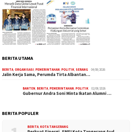
BERITA UTAMA
BERITA
,
ORGANISASI
,
PEMERINTAHAN
,
POLITIK
,
SERANG
04/08/2026
Jalin Kerja Sama, Perumda Tirta Albantan…
BANTEN
,
BERITA
,
PEMERINTAHAN
,
POLITIK
02/08/2026
Gubernur Andra Soni Minta Ikatan Alumni …
BERITA POPULER
BERITA
,
KOTA TANGERANG
Perkuat Sinergi, SMSI Kota Tangerang Aud…