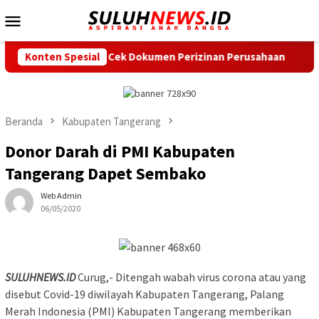
Loncat
Menu
ke
Mobile
konten
Ampel, DLH Cek Dokumen Perizinan Perusahaan
Konten Spesial
Hadirkan
Beranda
Kabupaten Tangerang
Donor Darah di PMI Kabupaten
Tangerang Dapet Sembako
Web Admin
06/05/2020
SULUHNEWS.ID
Curug,- Ditengah wabah virus corona atau yang
disebut Covid-19 diwilayah Kabupaten Tangerang, Palang
Merah Indonesia (PMI) Kabupaten Tangerang memberikan