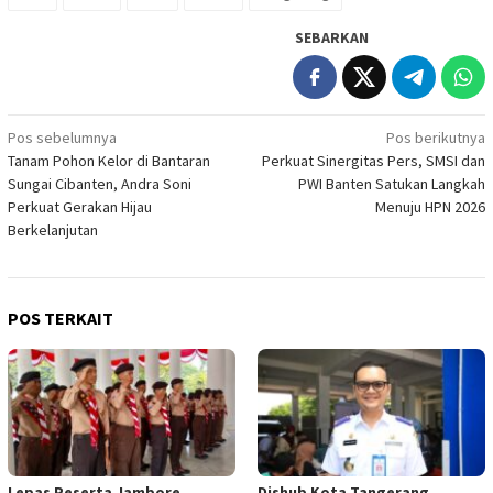
SEBARKAN
Navigasi
Pos sebelumnya
Pos berikutnya
Tanam Pohon Kelor di Bantaran
Perkuat Sinergitas Pers, SMSI dan
pos
Sungai Cibanten, Andra Soni
PWI Banten Satukan Langkah
Perkuat Gerakan Hijau
Menuju HPN 2026
Berkelanjutan
POS TERKAIT
Lepas Peserta Jambore
Dishub Kota Tangerang