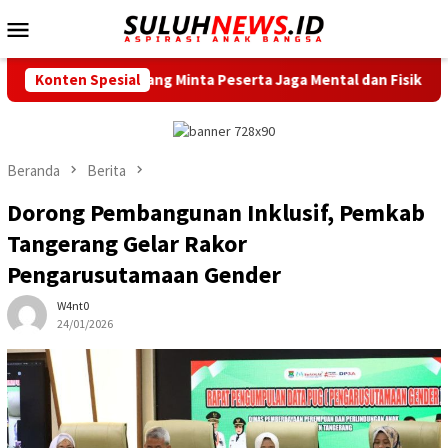
Loncat
Menu
ke
Mobile
konten
Serang Minta Peserta Jaga Mental dan Fisik
Konten Spesial
Dishub Kota
Beranda
Berita
Dorong Pembangunan Inklusif, Pemkab
Tangerang Gelar Rakor
Pengarusutamaan Gender
W4nt0
24/01/2026