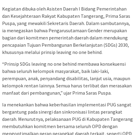
Kegiatan dibuka oleh Asisten Daerah I Bidang Pemerintahan
dan Kesejahteraan Rakyat Kabupaten Tangerang, Prima Saras
Puspa, yang mewakili Sekretaris Daerah. Dalam sambutannya,
ia menegaskan bahwa Pengarusutamaan Gender merupakan
bagian dari komitmen pemerintah daerah dalam mendukung
pencapaian Tujuan Pembangunan Berkelanjutan (SDGs) 2030,
khususnya melalui prinsip leaving no one behind.
“Prinsip SDGs leaving no one behind membawa konsekuensi
bahwa seluruh kelompok masyarakat, baik laki-laki,
perempuan, anak, penyandang disabilitas, lanjut usia, maupun
kelompok rentan lainnya. Semua harus terlibat dan merasakan
manfaat dari pembangunan,” ujar Prima Saras Puspa.
Ia menekankan bahwa keberhasilan implementasi PUG sangat
bergantung pada sinergi dan sinkronisasi lintas perangkat
daerah. Menurutnya, pelaksanaan PUG di Kabupaten Tangerang
membutuhkan komitmen bersama seluruh OPD dengan
mengoptimalkan peran perangkat daerah terkait, seperti OPD