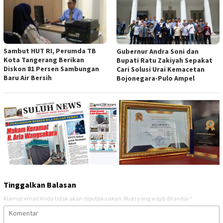
Sambut HUT RI, Perumda TB
Gubernur Andra Soni dan
Kota Tangerang Berikan
Bupati Ratu Zakiyah Sepakat
Diskon 81 Persen Sambungan
Cari Solusi Urai Kemacetan
Baru Air Bersih
Bojonegara-Pulo Ampel
Tinggalkan Balasan
Alamat email Anda tidak akan dipublikasikan.
Ruas yang wajib ditandai
*