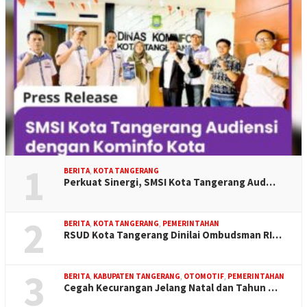
1
BERITA
,
KOTA TANGERANG
Perkuat Sinergi, SMSI Kota Tangerang Aud…
2
BERITA
,
KOTA TANGERANG
,
PEMERINTAHAN
RSUD Kota Tangerang Dinilai Ombudsman RI…
3
BERITA
,
KABUPATEN TANGERANG
,
OTOMOTIF
,
PEMERINTAHAN
Cegah Kecurangan Jelang Natal dan Tahun …