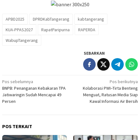
APBD2025
DPRDKabTangerang
kabtangerang
KUA-PPAS2027
RapatParipurna
RAPERDA
WabupTangerang
SEBARKAN
Navigasi
Pos sebelumnya
Pos berikutnya
BNPB: Penanganan Kebakaran TPA
Kolaborasi PWI–Tirta Benteng
pos
Jatiwaringin Sudah Mencapai 49
Menguat, Ratusan Media Siap
Persen
Kawal Informasi Air Bersih
POS TERKAIT