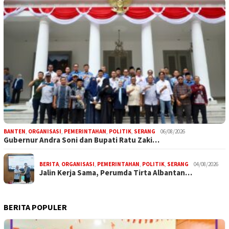
BANTEN
,
ORGANISASI
,
PEMERINTAHAN
,
POLITIK
,
SERANG
06/08/2026
Gubernur Andra Soni dan Bupati Ratu Zaki…
BERITA
,
ORGANISASI
,
PEMERINTAHAN
,
POLITIK
,
SERANG
04/08/2026
Jalin Kerja Sama, Perumda Tirta Albantan…
BERITA POPULER