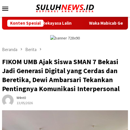
Loncat
Menu
ke
Mobile
konten
pkan Rekayasa Lalin
Konten Spesial
Waka Mabicab Gerakan Pramuka Kot
Beranda
Berita
FIKOM UMB Ajak Siswa SMAN 7 Bekasi
Jadi Generasi Digital yang Cerdas dan
Beretika, Dewi Ambarsari Tekankan
Pentingnya Komunikasi Interpersonal
W4nt0
13/05/2026