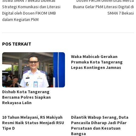
Siswa SMAN 7 Bekasi Dibekali
Dosen FIKOM Universitas Mercu
pos
Strategi Komunikasi dan Literasi
Buana Gelar PkM Literasi Digital di
Digital oleh Dosen FIKOM UMB
SMAN 7 Bekasi
dalam Kegiatan PkM
POS TERKAIT
Waka Mabicab Gerakan
Pramuka Kota Tangerang
Lepas Kontingen Jamnas
Dishub Kota Tangerang
Bersama Polres Siapkan
Rekayasa Lalin
10 Tahun Melayani, RS Makiyah
Dilantik Wabup Serang, Duta
Resmi Naik Status Menjadi RSU
Pancasila Diharap Jadi Pilar
Tipe D
Persatuan dan Kesatuan
Bangsa