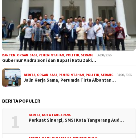
BANTEN
,
ORGANISASI
,
PEMERINTAHAN
,
POLITIK
,
SERANG
06/08/2026
Gubernur Andra Soni dan Bupati Ratu Zaki…
BERITA
,
ORGANISASI
,
PEMERINTAHAN
,
POLITIK
,
SERANG
04/08/2026
Jalin Kerja Sama, Perumda Tirta Albantan…
BERITA POPULER
1
BERITA
,
KOTA TANGERANG
Perkuat Sinergi, SMSI Kota Tangerang Aud…