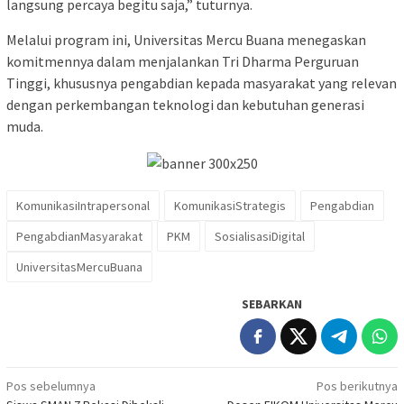
langsung percaya begitu saja,” tuturnya.
Melalui program ini, Universitas Mercu Buana menegaskan
komitmennya dalam menjalankan Tri Dharma Perguruan
Tinggi, khususnya pengabdian kepada masyarakat yang relevan
dengan perkembangan teknologi dan kebutuhan generasi
muda.
KomunikasiIntrapersonal
KomunikasiStrategis
Pengabdian
PengabdianMasyarakat
PKM
SosialisasiDigital
UniversitasMercuBuana
SEBARKAN
Navigasi
Pos sebelumnya
Pos berikutnya