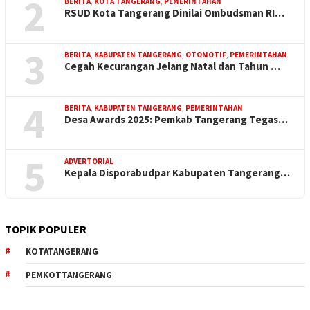
2
BERITA
,
KOTA TANGERANG
,
PEMERINTAHAN
RSUD Kota Tangerang Dinilai Ombudsman RI…
3
BERITA
,
KABUPATEN TANGERANG
,
OTOMOTIF
,
PEMERINTAHAN
Cegah Kecurangan Jelang Natal dan Tahun …
4
BERITA
,
KABUPATEN TANGERANG
,
PEMERINTAHAN
Desa Awards 2025: Pemkab Tangerang Tegas…
5
ADVERTORIAL
Kepala Disporabudpar Kabupaten Tangerang…
TOPIK POPULER
KOTATANGERANG
PEMKOTTANGERANG