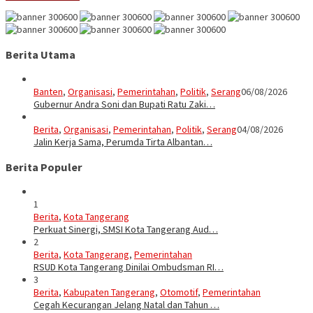
Berita Utama
Banten
,
Organisasi
,
Pemerintahan
,
Politik
,
Serang
06/08/2026
Gubernur Andra Soni dan Bupati Ratu Zaki…
Berita
,
Organisasi
,
Pemerintahan
,
Politik
,
Serang
04/08/2026
Jalin Kerja Sama, Perumda Tirta Albantan…
Berita Populer
1
Berita
,
Kota Tangerang
Perkuat Sinergi, SMSI Kota Tangerang Aud…
2
Berita
,
Kota Tangerang
,
Pemerintahan
RSUD Kota Tangerang Dinilai Ombudsman RI…
3
Berita
,
Kabupaten Tangerang
,
Otomotif
,
Pemerintahan
Cegah Kecurangan Jelang Natal dan Tahun …