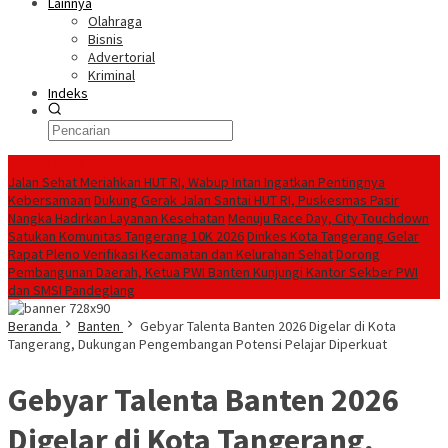
Lainnya
Olahraga
Bisnis
Advertorial
Kriminal
Indeks
Konten Spesial
Jalan Sehat Meriahkan HUT RI, Wabup Intan Ingatkan Pentingnya
Kebersamaan
Dukung Gerak Jalan Santai HUT RI, Puskesmas Pasir
Nangka Hadirkan Layanan Kesehatan
Menuju Race Day, City Touchdown
Satukan Komunitas Tangerang 10K 2026
Dinkes Kota Tangerang Gelar
Rapat Pleno Verifikasi Kecamatan dan Kelurahan Sehat
Dorong
Pembangunan Daerah, Ketua PWI Banten Kunjungi Kantor Sekber PWI
dan SMSI Pandeglang
Beranda
Banten
Gebyar Talenta Banten 2026 Digelar di Kota
Tangerang, Dukungan Pengembangan Potensi Pelajar Diperkuat
Gebyar Talenta Banten 2026
Digelar di Kota Tangerang,