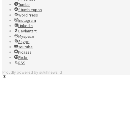
Tumblr
Stumbleupon
WordPress
Instagram
Linkedin
Deviantart
Myspace
Skype
Youtube
Picassa
Flickr
RSS
Proudly powered by suluhnews.id