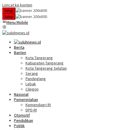
Loncat ke konten
tutup
tutup
Menu Mobile
Berita
Banten
Kota Tangerang
Kabupaten Tangerang
Kota Tangerang Selatan
Serang
Pandeglang
Lebak
Cilegon
Nasional
Pemerintahan
Kemendagri RI
DPD-RI
Otomotif
Pendidikan
Politik