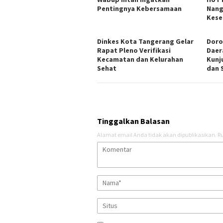
Pentingnya Kebersamaan
Nang
Kese
Dinkes Kota Tangerang Gelar
Doro
Rapat Pleno Verifikasi
Daer
Kecamatan dan Kelurahan
Kunj
Sehat
dan 
Tinggalkan Balasan
Alamat email Anda tidak akan dipublikasikan.
Ru