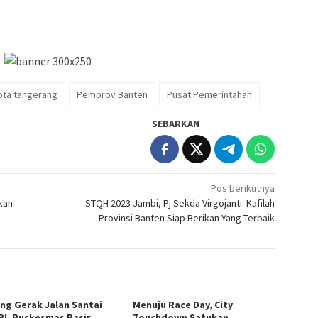
ota tangerang
Pemprov Banten
Pusat Pemerintahan
SEBARKAN
Pos berikutnya
kan
STQH 2023 Jambi, Pj Sekda Virgojanti: Kafilah
Provinsi Banten Siap Berikan Yang Terbaik
ng Gerak Jalan Santai
Menuju Race Day, City
RI, Puskesmas Pasir
Touchdown Satukan