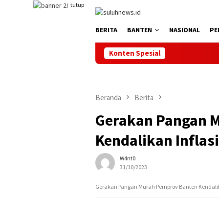
Loncat
tutup
ke
konten
BERITA
BANTEN
NASIONAL
PE
Konten Spesial
Beranda
Berita
Gerakan Pangan 
Kendalikan Inflasi
W4nt0
31/10/2023
Gerakan Pangan Murah Pemprov Banten Kendalik