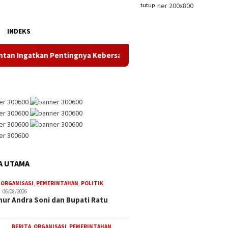
tutup
INDEKS
gatkan Pentingnya Kebersamaan
Dukung Gerak Jalan Sant
A UTAMA
,
ORGANISASI
,
PEMERINTAHAN
,
POLITIK
,
06/08/2026
ur Andra Soni dan Bupati Ratu
BERITA
,
ORGANISASI
,
PEMERINTAHAN
,