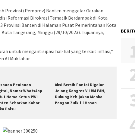
h Provinsi (Pemprov) Banten menggelar Gerakan
isi Reformasi Birokrasi Tematik Berdampak di Kota
3 Provinsi Banten di Halaman Pusat Pemerintahan Kota
BERIT
.1 Kota Tangerang, Minggu (29/10/2023). Tujuannya,
ah untuk mengantisipasi hal-hal yang terkait inflasi,”
n Al Muktabar.
spada Penipuan
Aksi Bersih Pantai Digelar
gital, Nomor WhatsApp
Jelang Kongres VII BM PAN,
tut Nama Ketua PWI
Dukung Kebijakan Menko
nten Sebarkan Kabar
Pangan Zulkifli Hasan
ka Palsu