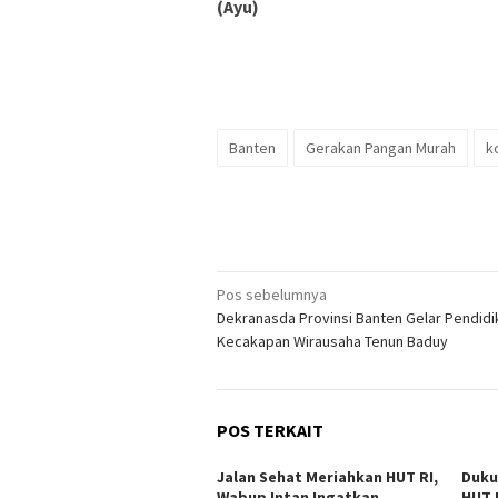
(Ayu)
Banten
Gerakan Pangan Murah
k
Navigasi
Pos sebelumnya
Dekranasda Provinsi Banten Gelar Pendidi
pos
Kecakapan Wirausaha Tenun Baduy
POS TERKAIT
Jalan Sehat Meriahkan HUT RI,
Duku
Wabup Intan Ingatkan
HUT 