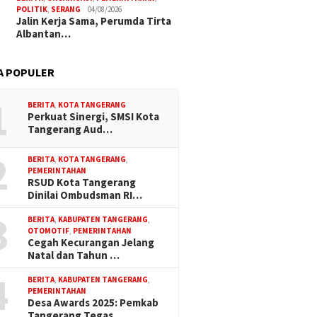
POLITIK
,
SERANG
04/08/2026
Jalin Kerja Sama, Perumda Tirta
Albantan…
A POPULER
1
BERITA
,
KOTA TANGERANG
Perkuat Sinergi, SMSI Kota
Tangerang Aud…
2
BERITA
,
KOTA TANGERANG
,
PEMERINTAHAN
RSUD Kota Tangerang
Dinilai Ombudsman RI…
3
BERITA
,
KABUPATEN TANGERANG
,
OTOMOTIF
,
PEMERINTAHAN
Cegah Kecurangan Jelang
Natal dan Tahun …
4
BERITA
,
KABUPATEN TANGERANG
,
PEMERINTAHAN
Desa Awards 2025: Pemkab
Tangerang Tegas…