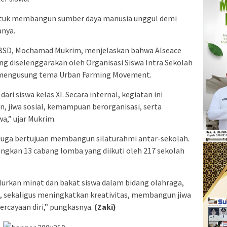
untuk membangun sumber daya manusia unggul demi
anya.
r BSD, Mochamad Mukrim, menjelaskan bahwa Alseace
g diselenggarakan oleh Organisasi Siswa Intra Sekolah
ut mengusung tema Urban Farming Movement.
dari siswa kelas XI. Secara internal, kegiatan ini
, jiwa sosial, kemampuan berorganisasi, serta
,” ujar Mukrim.
juga bertujuan membangun silaturahmi antar-sekolah.
ngkan 13 cabang lomba yang diikuti oleh 217 sekolah
yalurkan minat dan bakat siswa dalam bidang olahraga,
an, sekaligus meningkatkan kreativitas, membangun jiwa
rcayaan diri,” pungkasnya.
(Zaki)