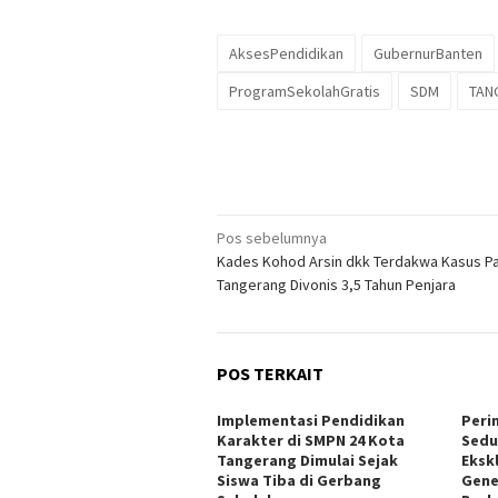
AksesPendidikan
GubernurBanten
ProgramSekolahGratis
SDM
TAN
Navigasi
Pos sebelumnya
Kades Kohod Arsin dkk Terdakwa Kasus Pa
pos
Tangerang Divonis 3,5 Tahun Penjara
POS TERKAIT
Implementasi Pendidikan
Peri
Karakter di SMPN 24 Kota
Sedu
Tangerang Dimulai Sejak
Ekskl
Siswa Tiba di Gerbang
Gene