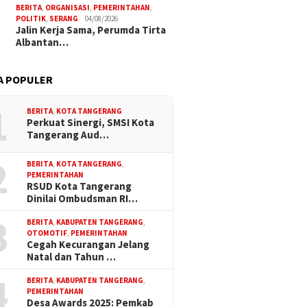
BERITA
,
ORGANISASI
,
PEMERINTAHAN
,
POLITIK
,
SERANG
04/08/2026
Jalin Kerja Sama, Perumda Tirta
Albantan…
A POPULER
1
BERITA
,
KOTA TANGERANG
Perkuat Sinergi, SMSI Kota
Tangerang Aud…
2
BERITA
,
KOTA TANGERANG
,
PEMERINTAHAN
RSUD Kota Tangerang
Dinilai Ombudsman RI…
3
BERITA
,
KABUPATEN TANGERANG
,
OTOMOTIF
,
PEMERINTAHAN
Cegah Kecurangan Jelang
Natal dan Tahun …
4
BERITA
,
KABUPATEN TANGERANG
,
PEMERINTAHAN
Desa Awards 2025: Pemkab