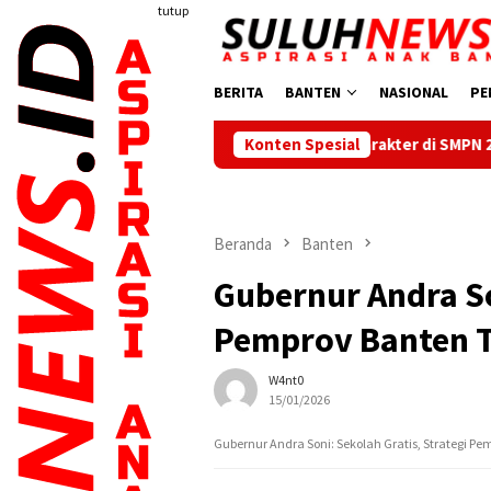
Loncat
tutup
ke
konten
BERITA
BANTEN
NASIONAL
PE
mplementasi Pendidikan Karakter di SMPN 24 Kota Tangerang Dimu
Konten Spesial
Beranda
Banten
Gubernur Andra So
Pemprov Banten T
W4nt0
15/01/2026
Gubernur Andra Soni: Sekolah Gratis, Strategi P