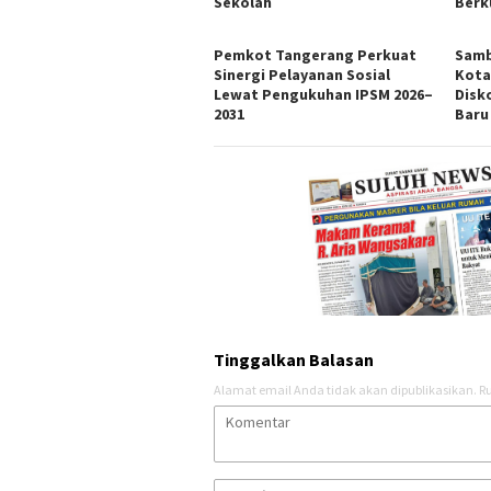
Sekolah
Berk
Pemkot Tangerang Perkuat
Samb
Sinergi Pelayanan Sosial
Kota
Lewat Pengukuhan IPSM 2026–
Disk
2031
Baru 
Tinggalkan Balasan
Alamat email Anda tidak akan dipublikasikan.
Ru