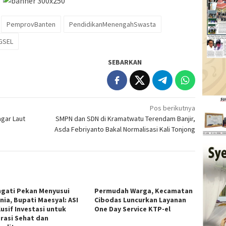
PemprovBanten
PendidikanMenengahSwasta
GSEL
SEBARKAN
Pos berikutnya
gar Laut
SMPN dan SDN di Kramatwatu Terendam Banjir,
Asda Febriyanto Bakal Normalisasi Kali Tonjong
ngati Pekan Menyusui
Permudah Warga, Kecamatan
nia, Bupati Maesyal: ASI
Cibodas Luncurkan Layanan
usif Investasi untuk
One Day Service KTP-el
rasi Sehat dan