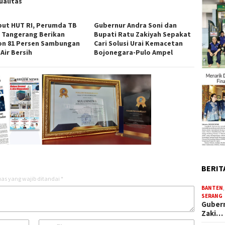
ualitas
ut HUT RI, Perumda TB
Gubernur Andra Soni dan
 Tangerang Berikan
Bupati Ratu Zakiyah Sepakat
on 81 Persen Sambungan
Cari Solusi Urai Kemacetan
Air Bersih
Bojonegara-Pulo Ampel
BERIT
as yang wajib ditandai
*
BANTEN
SERANG
Gubern
Zaki…