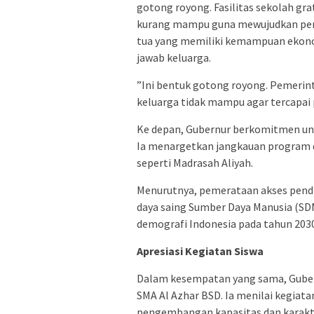
gotong royong. Fasilitas sekolah grat
kurang mampu guna mewujudkan peme
tua yang memiliki kemampuan ekono
jawab keluarga.
​”Ini bentuk gotong royong. Pemerin
keluarga tidak mampu agar tercapai 
​Ke depan, Gubernur berkomitmen un
Ia menargetkan jangkauan program 
seperti Madrasah Aliyah.
​Menurutnya, pemerataan akses pendi
daya saing Sumber Daya Manusia (S
demografi Indonesia pada tahun 20
Apresiasi Kegiatan Siswa
Dalam kesempatan yang sama, Guber
SMA Al Azhar BSD. Ia menilai kegiat
pengembangan kapasitas dan karakte