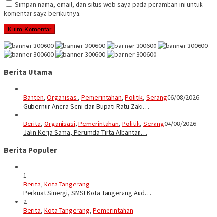
Simpan nama, email, dan situs web saya pada peramban ini untuk
komentar saya berikutnya.
Berita Utama
Banten
,
Organisasi
,
Pemerintahan
,
Politik
,
Serang
06/08/2026
Gubernur Andra Soni dan Bupati Ratu Zaki…
Berita
,
Organisasi
,
Pemerintahan
,
Politik
,
Serang
04/08/2026
Jalin Kerja Sama, Perumda Tirta Albantan…
Berita Populer
1
Berita
,
Kota Tangerang
Perkuat Sinergi, SMSI Kota Tangerang Aud…
2
Berita
,
Kota Tangerang
,
Pemerintahan