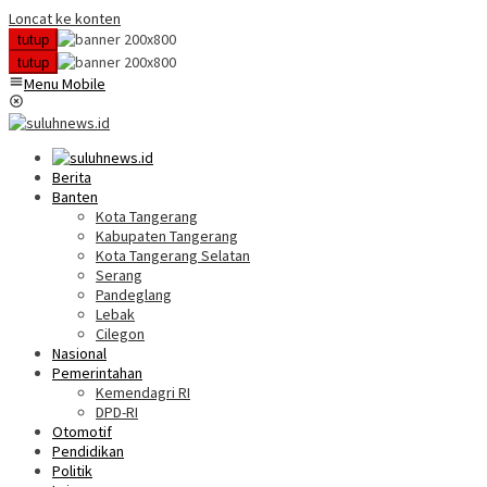
Loncat ke konten
tutup
tutup
Menu Mobile
Berita
Banten
Kota Tangerang
Kabupaten Tangerang
Kota Tangerang Selatan
Serang
Pandeglang
Lebak
Cilegon
Nasional
Pemerintahan
Kemendagri RI
DPD-RI
Otomotif
Pendidikan
Politik