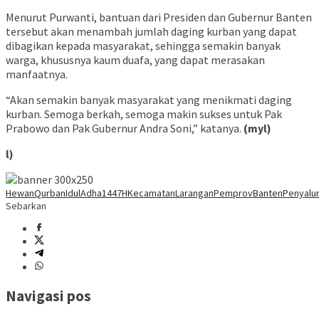
Menurut Purwanti, bantuan dari Presiden dan Gubernur Banten
tersebut akan menambah jumlah daging kurban yang dapat
dibagikan kepada masyarakat, sehingga semakin banyak
warga, khususnya kaum duafa, yang dapat merasakan
manfaatnya.
“Akan semakin banyak masyarakat yang menikmati daging
kurban. Semoga berkah, semoga makin sukses untuk Pak
Prabowo dan Pak Gubernur Andra Soni,” katanya.
(myl)
l)
HewanQurban
IdulAdha1447H
KecamatanLarangan
PemprovBanten
Penyalu
Sebarkan
Navigasi pos