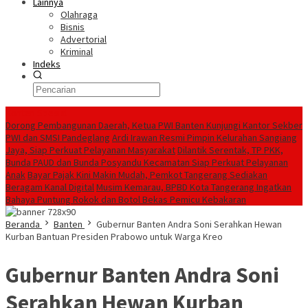
Lainnya
Olahraga
Bisnis
Advertorial
Kriminal
Indeks
Konten Spesial
Dorong Pembangunan Daerah, Ketua PWI Banten Kunjungi Kantor Sekber
PWI dan SMSI Pandeglang
Ardi Irawan Resmi Pimpin Kelurahan Sangiang
Jaya, Siap Perkuat Pelayanan Masyarakat
Dilantik Serentak, TP PKK,
Bunda PAUD dan Bunda Posyandu Kecamatan Siap Perkuat Pelayanan
Anak
Bayar Pajak Kini Makin Mudah, Pemkot Tangerang Sediakan
Beragam Kanal Digital
Musim Kemarau, BPBD Kota Tangerang Ingatkan
Bahaya Puntung Rokok dan Botol Bekas Pemicu Kebakaran
Beranda
Banten
Gubernur Banten Andra Soni Serahkan Hewan
Kurban Bantuan Presiden Prabowo untuk Warga Kreo
Gubernur Banten Andra Soni
Serahkan Hewan Kurban