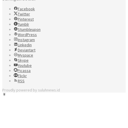
Facebook
Twitter
Pinterest
Tumblr
Stumbleupon
WordPress
Instagram
Linkedin
Deviantart
Myspace
Skype
Youtube
Picassa
Flickr
RSS
Proudly powered by suluhnews.id