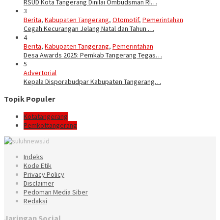
RSUD Kota Tangerang Dinilai Ombudsman RI…
3
Berita
,
Kabupaten Tangerang
,
Otomotif
,
Pemerintahan
Cegah Kecurangan Jelang Natal dan Tahun …
4
Berita
,
Kabupaten Tangerang
,
Pemerintahan
Desa Awards 2025: Pemkab Tangerang Tegas…
5
Advertorial
Kepala Disporabudpar Kabupaten Tangerang…
Topik Populer
Kotatangerang
Pemkottangerang
Indeks
Kode Etik
Privacy Policy
Disclaimer
Pedoman Media Siber
Redaksi
Jaringan Social