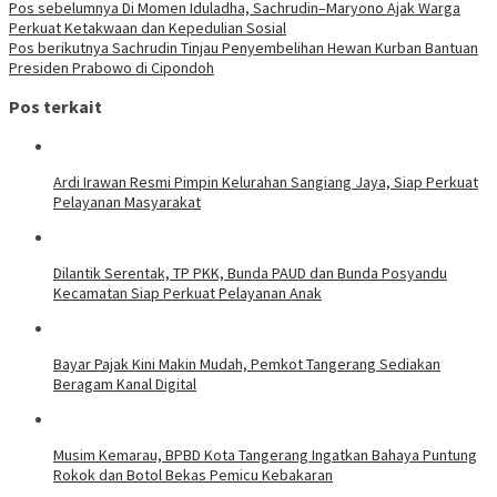
Pos sebelumnya
Di Momen Iduladha, Sachrudin–Maryono Ajak Warga
Perkuat Ketakwaan dan Kepedulian Sosial
Pos berikutnya
Sachrudin Tinjau Penyembelihan Hewan Kurban Bantuan
Presiden Prabowo di Cipondoh
Pos terkait
Ardi Irawan Resmi Pimpin Kelurahan Sangiang Jaya, Siap Perkuat
Pelayanan Masyarakat
Dilantik Serentak, TP PKK, Bunda PAUD dan Bunda Posyandu
Kecamatan Siap Perkuat Pelayanan Anak
Bayar Pajak Kini Makin Mudah, Pemkot Tangerang Sediakan
Beragam Kanal Digital
Musim Kemarau, BPBD Kota Tangerang Ingatkan Bahaya Puntung
Rokok dan Botol Bekas Pemicu Kebakaran