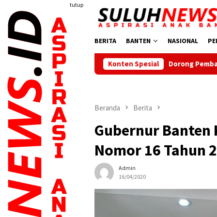
Loncat
tutup
ke
konten
BERITA
BANTEN
NASIONAL
PE
Dorong Pembangunan Daerah, Ketua PWI 
Konten Spesial
Beranda
Berita
Gubernur Banten 
Nomor 16 Tahun 2
Admin
16/04/2020