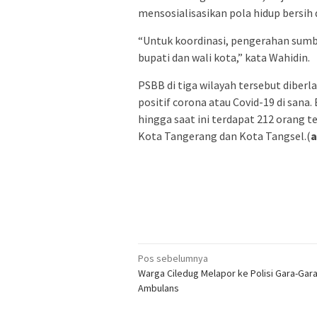
mensosialisasikan pola hidup bersih
“Untuk koordinasi, pengerahan sumb
bupati dan wali kota,” kata Wahidin.
PSBB di tiga wilayah tersebut diber
positif corona atau Covid-19 di sana.
hingga saat ini terdapat 212 orang t
Kota Tangerang dan Kota Tangsel.(
a
Navigasi
Pos sebelumnya
Warga Ciledug Melapor ke Polisi Gara-Gar
pos
Ambulans