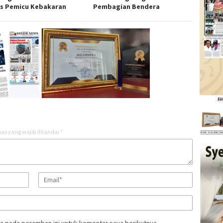
s Pemicu Kebakaran
Pembagian Bendera
as yang wajib ditandai
*
a pada peramban ini untuk komentar saya berikutnya.