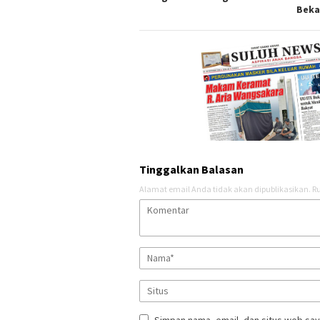
Beka
Tinggalkan Balasan
Alamat email Anda tidak akan dipublikasikan.
Ru
Simpan nama, email, dan situs web say