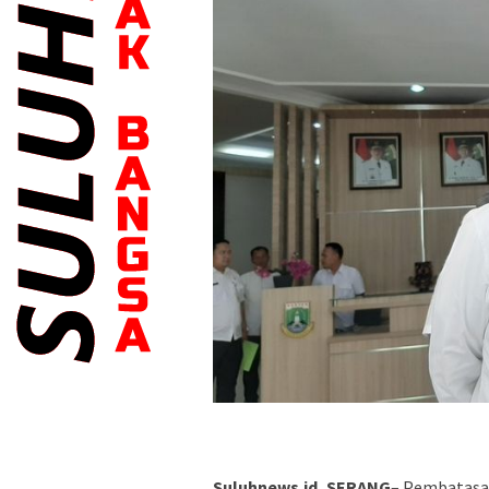
Suluhnews.id, SERANG
– Pembatasan