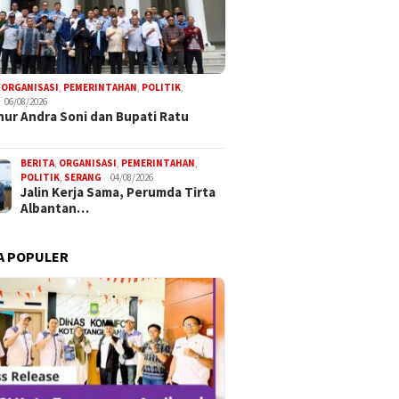
,
ORGANISASI
,
PEMERINTAHAN
,
POLITIK
,
06/08/2026
ur Andra Soni dan Bupati Ratu
BERITA
,
ORGANISASI
,
PEMERINTAHAN
,
POLITIK
,
SERANG
04/08/2026
Jalin Kerja Sama, Perumda Tirta
Albantan…
A POPULER