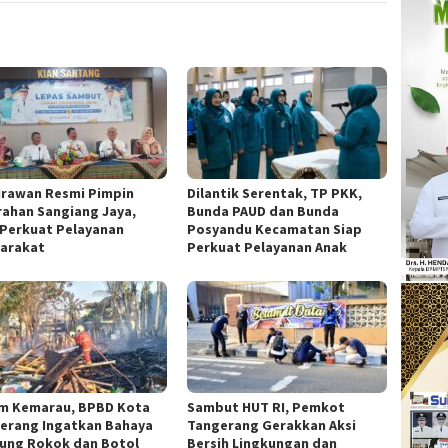
 Irawan Resmi Pimpin
Dilantik Serentak, TP PKK,
rahan Sangiang Jaya,
Bunda PAUD dan Bunda
 Perkuat Pelayanan
Posyandu Kecamatan Siap
arakat
Perkuat Pelayanan Anak
m Kemarau, BPBD Kota
Sambut HUT RI, Pemkot
erang Ingatkan Bahaya
Tangerang Gerakkan Aksi
ung Rokok dan Botol
Bersih Lingkungan dan