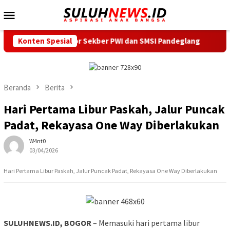
Loncat
Menu
ke
Mobile
konten
antor Sekber PWI dan SMSI Pandeglang
Konten Spesial
Ardi Irawan Resm
Beranda
Berita
Hari Pertama Libur Paskah, Jalur Puncak
Padat, Rekayasa One Way Diberlakukan
W4nt0
03/04/2026
Hari Pertama Libur Paskah, Jalur Puncak Padat, Rekayasa One Way Diberlakukan
SULUHNEWS.ID, BOGOR
– Memasuki hari pertama libur