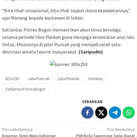
“Kita lihat situasional, kita lihat sejauh mana kepadatannya,”
ujar Nanang kepada wartawan di lokasi.
Satlantas Polres Bogor memastikan akan terus bersiaga
selama periode libur Paskah guna menjaga kelancaran arus lalu
lintas, khususnya di jalur Puncak yang menjadi salah satu
destinasi wisata favorit masyarakat.
(Saripudin)
BOGOR
JalurPuncak
LiburPaskah
OneWay
SatlantasPolresBogor
SEBARKAN
Navigasi
Pos sebelumnya
Pos berikutnya
Kejurnas Tenis Meja Gubernur
PWI Kota Tangerang Gelar Rapat