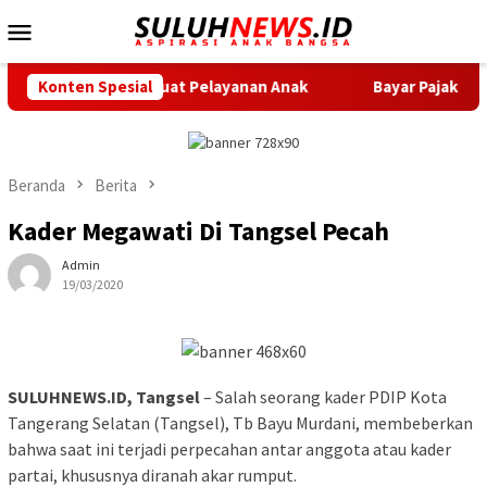
Loncat
Menu
ke
Mobile
konten
 Perkuat Pelayanan Anak
Konten Spesial
Bayar Pajak Kini Makin Mudah, 
Beranda
Berita
Kader Megawati Di Tangsel Pecah
Admin
19/03/2020
SULUHNEWS.ID, Tangsel
– Salah seorang kader PDIP Kota
Tangerang Selatan (Tangsel), Tb Bayu Murdani, membeberkan
bahwa saat ini terjadi perpecahan antar anggota atau kader
partai, khususnya diranah akar rumput.