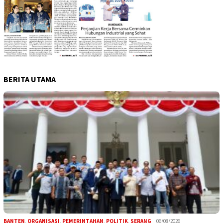
BERITA UTAMA
BANTEN
,
ORGANISASI
,
PEMERINTAHAN
,
POLITIK
,
SERANG
06/08/2026