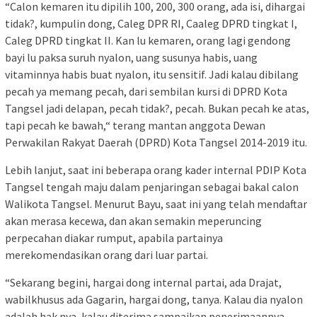
“Calon kemaren itu dipilih 100, 200, 300 orang, ada isi, dihargai
tidak?, kumpulin dong, Caleg DPR RI, Caaleg DPRD tingkat I,
Caleg DPRD tingkat II. Kan lu kemaren, orang lagi gendong
bayi lu paksa suruh nyalon, uang susunya habis, uang
vitaminnya habis buat nyalon, itu sensitif. Jadi kalau dibilang
pecah ya memang pecah, dari sembilan kursi di DPRD Kota
Tangsel jadi delapan, pecah tidak?, pecah. Bukan pecah ke atas,
tapi pecah ke bawah,“ terang mantan anggota Dewan
Perwakilan Rakyat Daerah (DPRD) Kota Tangsel 2014-2019 itu.
Lebih lanjut, saat ini beberapa orang kader internal PDIP Kota
Tangsel tengah maju dalam penjaringan sebagai bakal calon
Walikota Tangsel. Menurut Bayu, saat ini yang telah mendaftar
akan merasa kecewa, dan akan semakin meperuncing
perpecahan diakar rumput, apabila partainya
merekomendasikan orang dari luar partai.
“Sekarang begini, hargai dong internal partai, ada Drajat,
wabilkhusus ada Gagarin, hargai dong, tanya. Kalau dia nyalon
adalah hak nya, kalau diterima sampaikan penerimaannya,