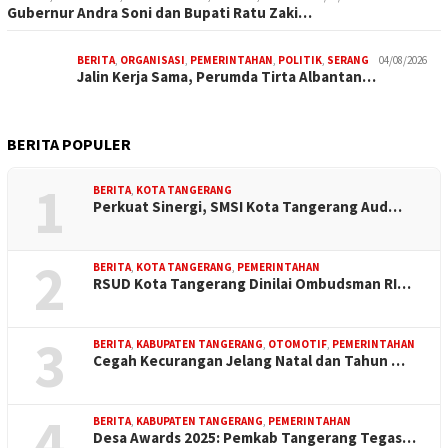
Gubernur Andra Soni dan Bupati Ratu Zaki…
BERITA
,
ORGANISASI
,
PEMERINTAHAN
,
POLITIK
,
SERANG
04/08/2026
Jalin Kerja Sama, Perumda Tirta Albantan…
BERITA POPULER
1
BERITA
,
KOTA TANGERANG
Perkuat Sinergi, SMSI Kota Tangerang Aud…
2
BERITA
,
KOTA TANGERANG
,
PEMERINTAHAN
RSUD Kota Tangerang Dinilai Ombudsman RI…
3
BERITA
,
KABUPATEN TANGERANG
,
OTOMOTIF
,
PEMERINTAHAN
Cegah Kecurangan Jelang Natal dan Tahun …
4
BERITA
,
KABUPATEN TANGERANG
,
PEMERINTAHAN
Desa Awards 2025: Pemkab Tangerang Tegas…