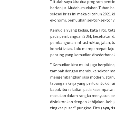
” Itulah saya kira dua program penti
berlanjut. Mudah-mudahan Tuhan baik
selesai kriss ini maka di tahun 2021
ekonomi, pemulihan sektor-sektor y
Kemudian yang kedua, kata Tito, tet
pada pembanguan SDM, kesehatan dan
pembangunan infrastruktur, jalan, b
konektivitas. Lalu mempercepat laj
penting yang kemudian disederhanak
” Kemudian kita mulai juga berpikir 
tambah dengan membuka sektor manu
mengembangkan jasa modern, star up- 
lapangan kerja yang perlu untuk dira
bapak ibu sekalian pada kesempata
masukan dalam rangka menyusun per
disinkronkan dengan kebijakan-kebij
tingkat pusat” pungkas Tito.(
ayu/rl