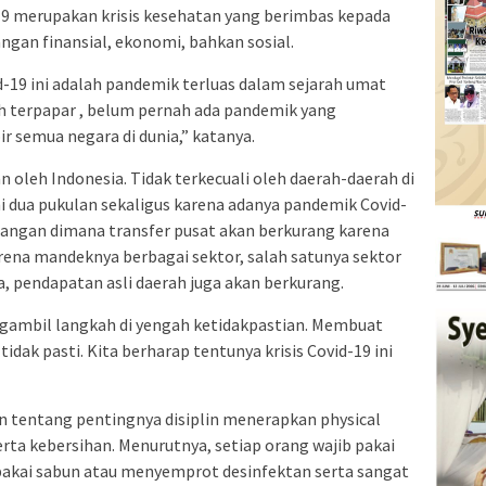
9 merupakan krisis kesehatan yang berimbas kepada
angan finansial, ekonomi, bahkan sosial.
-19 ini adalah pandemik terluas dalam sejarah umat
dah terpapar , belum pernah ada pandemik yang
 semua negara di dunia,” katanya.
n oleh Indonesia. Tidak terkecuali oleh daerah-daerah di
 dua pukulan sekaligus karena adanya pandemik Covid-
euangan dimana transfer pusat akan berkurang karena
rena mandeknya berbagai sektor, salah satunya sektor
a, pendapatan asli daerah juga akan berkurang.
ngambil langkah di yengah ketidakpastian. Membuat
dak pasti. Kita berharap tentunya krisis Covid-19 ini
 tentang pentingnya disiplin menerapkan physical
rta kebersihan. Menurutnya, setiap orang wajib pakai
n pakai sabun atau menyemprot desinfektan serta sangat