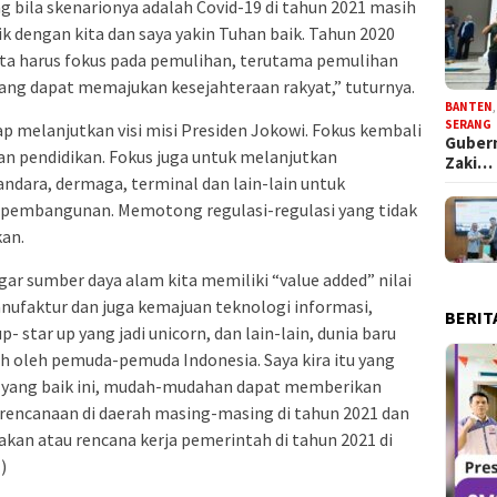
ng bila skenarionya adalah Covid-19 di tahun 2021 masih
 dengan kita dan saya yakin Tuhan baik. Tahun 2020
 kita harus fokus pada pemulihan, terutama pemulihan
ang dapat memajukan kesejahteraan rakyat,” tuturnya.
BANTEN
SERANG
ap melanjutkan visi misi Presiden Jokowi. Fokus kembali
Gubern
 pendidikan. Fokus juga untuk melanjutkan
Zaki…
andara, dermaga, terminal dan lain-lain untuk
u pembangunan. Memotong regulasi-regulasi yang tidak
an.
agar sumber daya alam kita memiliki “value added” nilai
faktur dan juga kemajuan teknologi informasi,
BERIT
star up yang jadi unicorn, dan lain-lain, dunia baru
ih oleh pemuda-pemuda Indonesia. Saya kira itu yang
n yang baik ini, mudah-mudahan dapat memberikan
encanaan di daerah masing-masing di tahun 2021 dan
akan atau rencana kerja pemerintah di tahun 2021 di
s
)