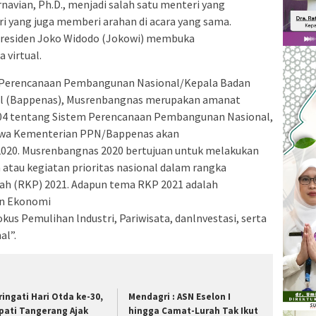
rnavian, Ph.D., menjadi salah satu menteri yang
i yang juga memberi arahan di acara yang sama.
Presiden Joko Widodo (Jokowi) membuka
 virtual.
i Perencanaan Pembangunan Nasional/Kepala Badan
l (Bappenas), Musrenbangnas merupakan amanat
4 tentang Sistem Perencanaan Pembangunan Nasional,
ahwa Kementerian PPN/Bappenas akan
20. Musrenbangnas 2020 bertujuan untuk melakukan
atau kegiatan prioritas nasional dalam rangka
ah (RKP) 2021. Adapun tema RKP 2021 adalah
n Ekonomi
us Pemulihan lndustri, Pariwisata, danlnvestasi, serta
al”.
ringati Hari Otda ke-30,
Mendagri : ASN Eselon I
pati Tangerang Ajak
hingga Camat-Lurah Tak Ikut