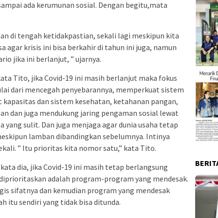
sampai ada kerumunan sosial. Dengan begitu,mata
n di tengah ketidakpastian, sekali lagi meskipun kita
agar krisis ini bisa berkahir di tahun ini juga, namun
io jika ini berlanjut, ” ujarnya.
ata Tito, jika Covid-19 ini masih berlanjut maka fokus
ulai dari mencegah penyebarannya, memperkuat sistem
 kapasitas dan sistem kesehatan, ketahanan pangan,
an dan juga mendukung jaring pengaman sosial lewat
 yang sulit. Dan juga menjaga agar dunia usaha tetap
 meskipun lamban dibandingkan sebelumnya. Intinya
i. ” Itu prioritas kita nomor satu,” kata Tito.
BERIT
kata dia, jika Covid-19 ini masih tetap berlangsung
 diprioritaskan adalah program-program yang mendesak.
tegis sifatnya dan kemudian program yang mendesak
 itu sendiri yang tidak bisa ditunda.