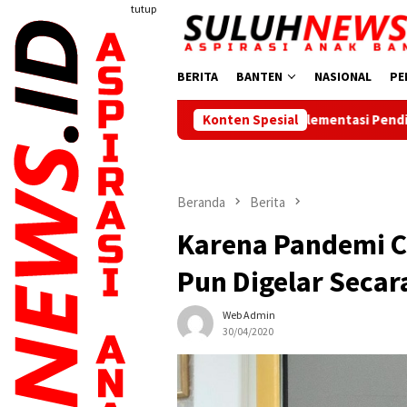
Loncat
tutup
ke
konten
BERITA
BANTEN
NASIONAL
PE
Implementasi Pendidikan Karakter di SMPN 24 K
Konten Spesial
Beranda
Berita
Karena Pandemi C
Pun Digelar Secara
Web Admin
30/04/2020