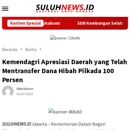
Loncat
Menu
ke
Mobile
konten
emka Sukabumi
Konten Spesial
SDN Kembangan Selatan 01 Jakarta Barat R
Beranda
Berita
Kemendagri Apresiasi Daerah yang Telah
Mentransfer Dana Hibah Pilkada 100
Persen
Web Admin
01/07/2020
SULUHNEWS.ID
Jakarta – Kementerian Dalam Negeri