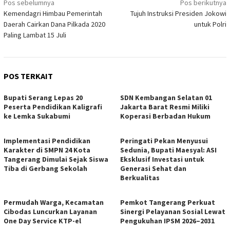
Navigasi
Pos sebelumnya
Pos berikutnya
Kemendagri Himbau Pemerintah
Tujuh Instruksi Presiden Jokowi
pos
Daerah Cairkan Dana Pilkada 2020
untuk Polri
Paling Lambat 15 Juli
POS TERKAIT
Bupati Serang Lepas 20
SDN Kembangan Selatan 01
Peserta Pendidikan Kaligrafi
Jakarta Barat Resmi Miliki
ke Lemka Sukabumi
Koperasi Berbadan Hukum
Implementasi Pendidikan
Peringati Pekan Menyusui
Karakter di SMPN 24 Kota
Sedunia, Bupati Maesyal: ASI
Tangerang Dimulai Sejak Siswa
Eksklusif Investasi untuk
Tiba di Gerbang Sekolah
Generasi Sehat dan
Berkualitas
Permudah Warga, Kecamatan
Pemkot Tangerang Perkuat
Cibodas Luncurkan Layanan
Sinergi Pelayanan Sosial Lewat
One Day Service KTP-el
Pengukuhan IPSM 2026–2031