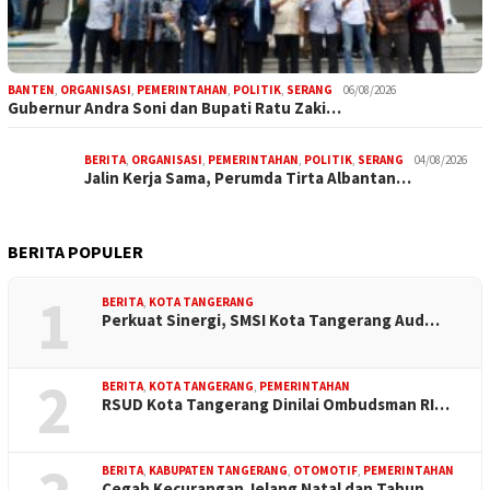
BANTEN
,
ORGANISASI
,
PEMERINTAHAN
,
POLITIK
,
SERANG
06/08/2026
Gubernur Andra Soni dan Bupati Ratu Zaki…
BERITA
,
ORGANISASI
,
PEMERINTAHAN
,
POLITIK
,
SERANG
04/08/2026
Jalin Kerja Sama, Perumda Tirta Albantan…
BERITA POPULER
1
BERITA
,
KOTA TANGERANG
Perkuat Sinergi, SMSI Kota Tangerang Aud…
2
BERITA
,
KOTA TANGERANG
,
PEMERINTAHAN
RSUD Kota Tangerang Dinilai Ombudsman RI…
BERITA
,
KABUPATEN TANGERANG
,
OTOMOTIF
,
PEMERINTAHAN
Cegah Kecurangan Jelang Natal dan Tahun …