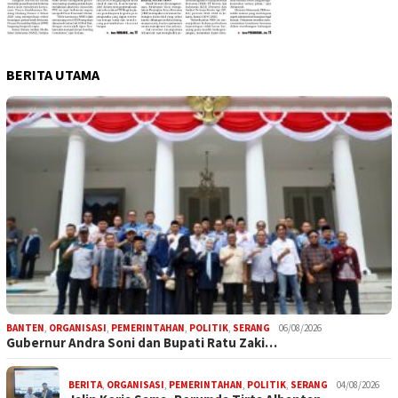
BERITA UTAMA
BANTEN
,
ORGANISASI
,
PEMERINTAHAN
,
POLITIK
,
SERANG
06/08/2026
Gubernur Andra Soni dan Bupati Ratu Zaki…
BERITA
,
ORGANISASI
,
PEMERINTAHAN
,
POLITIK
,
SERANG
04/08/2026