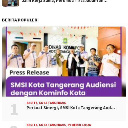
Jalin Kerja Sama, Perumda Tirta Albantan…
BERITA POPULER
1
BERITA
,
KOTA TANGERANG
Perkuat Sinergi, SMSI Kota Tangerang Aud…
BERITA
,
KOTA TANGERANG
,
PEMERINTAHAN