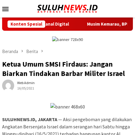
Loncat
Menu
ke
Mobile
konten
m Kanal Digital
Konten Spesial
Musim Kemarau, BPBD Kota Tangerang In
Beranda
Berita
Ketua Umum SMSI Firdaus: Jangan
Biarkan Tindakan Barbar Militer Israel
Web Admin
16/05/2021
SULUHNEWS.ID, JAKARTA
— Aksi pengeboman yang dilakukan
Angkatan Bersenjata Israel dalam serangan hari Sabtu hingga
Minggu dinihari (16/5/2021) terhadap bangunan kantor Al