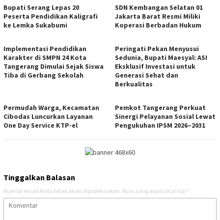
Bupati Serang Lepas 20
SDN Kembangan Selatan 01
Peserta Pendidikan Kaligrafi
Jakarta Barat Resmi Miliki
ke Lemka Sukabumi
Koperasi Berbadan Hukum
Implementasi Pendidikan
Peringati Pekan Menyusui
Karakter di SMPN 24 Kota
Sedunia, Bupati Maesyal: ASI
Tangerang Dimulai Sejak Siswa
Eksklusif Investasi untuk
Tiba di Gerbang Sekolah
Generasi Sehat dan
Berkualitas
Permudah Warga, Kecamatan
Pemkot Tangerang Perkuat
Cibodas Luncurkan Layanan
Sinergi Pelayanan Sosial Lewat
One Day Service KTP-el
Pengukuhan IPSM 2026–2031
Tinggalkan Balasan
Alamat email Anda tidak akan dipublikasikan.
Ruas yang wajib ditandai
*