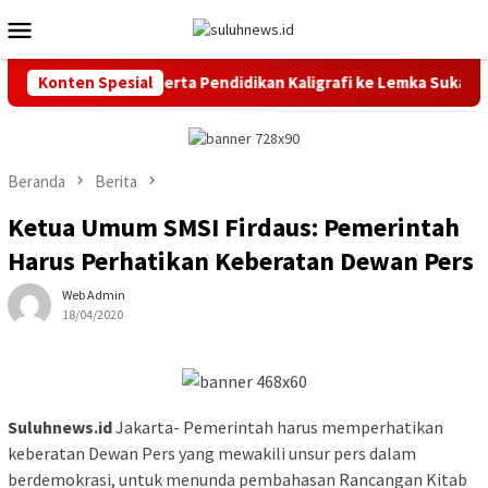
Loncat
Menu
ke
Mobile
konten
ang Lepas 20 Peserta Pendidikan Kaligrafi ke Lemka Sukabumi
Konten Spesial
Beranda
Berita
Ketua Umum SMSI Firdaus: Pemerintah
Harus Perhatikan Keberatan Dewan Pers
Web Admin
18/04/2020
Suluhnews.id
Jakarta- Pemerintah harus memperhatikan
keberatan Dewan Pers yang mewakili unsur pers dalam
berdemokrasi, untuk menunda pembahasan Rancangan Kitab