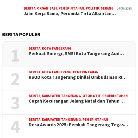
BERITA
,
ORGANISASI
,
PEMERINTAHAN
,
POLITIK
,
SERANG
04/08/2026
Jalin Kerja Sama, Perumda Tirta Albantan…
BERITA POPULER
1
BERITA
,
KOTA TANGERANG
Perkuat Sinergi, SMSI Kota Tangerang Aud…
2
BERITA
,
KOTA TANGERANG
,
PEMERINTAHAN
RSUD Kota Tangerang Dinilai Ombudsman RI…
3
BERITA
,
KABUPATEN TANGERANG
,
OTOMOTIF
,
PEMERINTAHAN
Cegah Kecurangan Jelang Natal dan Tahun …
4
BERITA
,
KABUPATEN TANGERANG
,
PEMERINTAHAN
Desa Awards 2025: Pemkab Tangerang Tegas…