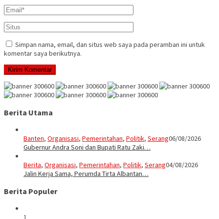
Simpan nama, email, dan situs web saya pada peramban ini untuk
komentar saya berikutnya.
Berita Utama
Banten
,
Organisasi
,
Pemerintahan
,
Politik
,
Serang
06/08/2026
Gubernur Andra Soni dan Bupati Ratu Zaki…
Berita
,
Organisasi
,
Pemerintahan
,
Politik
,
Serang
04/08/2026
Jalin Kerja Sama, Perumda Tirta Albantan…
Berita Populer
1