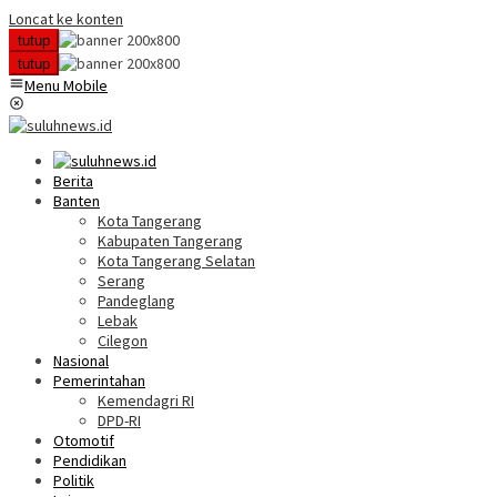
Loncat ke konten
tutup
tutup
Menu Mobile
Berita
Banten
Kota Tangerang
Kabupaten Tangerang
Kota Tangerang Selatan
Serang
Pandeglang
Lebak
Cilegon
Nasional
Pemerintahan
Kemendagri RI
DPD-RI
Otomotif
Pendidikan
Politik