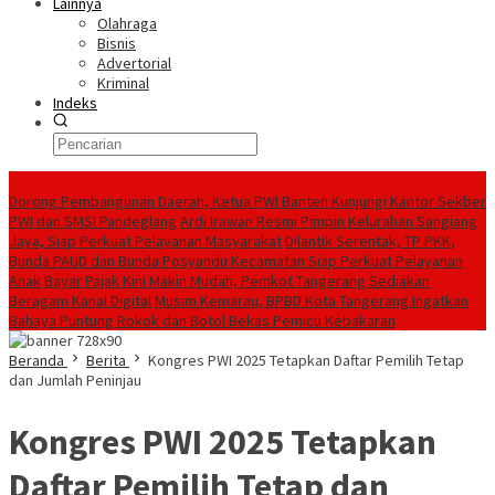
Lainnya
Olahraga
Bisnis
Advertorial
Kriminal
Indeks
Konten Spesial
Dorong Pembangunan Daerah, Ketua PWI Banten Kunjungi Kantor Sekber
PWI dan SMSI Pandeglang
Ardi Irawan Resmi Pimpin Kelurahan Sangiang
Jaya, Siap Perkuat Pelayanan Masyarakat
Dilantik Serentak, TP PKK,
Bunda PAUD dan Bunda Posyandu Kecamatan Siap Perkuat Pelayanan
Anak
Bayar Pajak Kini Makin Mudah, Pemkot Tangerang Sediakan
Beragam Kanal Digital
Musim Kemarau, BPBD Kota Tangerang Ingatkan
Bahaya Puntung Rokok dan Botol Bekas Pemicu Kebakaran
Beranda
Berita
Kongres PWI 2025 Tetapkan Daftar Pemilih Tetap
dan Jumlah Peninjau
Kongres PWI 2025 Tetapkan
Daftar Pemilih Tetap dan