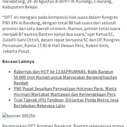
mendatang, 29-30 Agustus di BPPTIK Komdigi, Cikarang,
Kabupaten Bekasi.
“DPT ini mengacu pada komposisi hak suara dalam Kongres
PWI XXV di Bandung, dengan total 88 hak suara dari seluruh
provinsi dan satu daerah otonom. Namun, jumlah total suara
menjadi 87 karena Banten hanya dua suara,” ujar Ketua SC,
Zulkifli Gani Ottoh, dalam rapat bersama SC dan OC Kongres
Persatuan, Kamis (7/8) di Hall Dewan Pers, Kebon Sirih,
Jakarta Pusat.
Bacaan Lainnya
Rakernas dan HUT ke 13 ASPRUMNAS, Bidik Bangun
50.000 Unit Rumah untuk Masyarakat Berpenghasilan
Rendah
PWI Pusat Sesalkan Pernyataan Hotman Paris, Minta
Hormati Martabat Wartawan dan Kemerdekaan Pers
Truk Tabrak JPO Tendean, Ditlantas Polda Metro Jaya
Berlakukan Rekayasa Lalin
Berdasarkan DPT Kongres Bandung, Banten sebenarnya punya