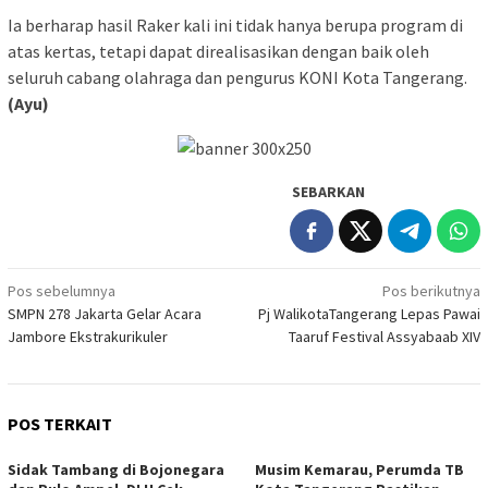
Ia berharap hasil Raker kali ini tidak hanya berupa program di
atas kertas, tetapi dapat direalisasikan dengan baik oleh
seluruh cabang olahraga dan pengurus KONI Kota Tangerang.
(Ayu)
SEBARKAN
Navigasi
Pos sebelumnya
Pos berikutnya
SMPN 278 Jakarta Gelar Acara
Pj WalikotaTangerang Lepas Pawai
pos
Jambore Ekstrakurikuler
Taaruf Festival Assyabaab XIV
POS TERKAIT
Sidak Tambang di Bojonegara
Musim Kemarau, Perumda TB