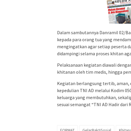
Dalam sambutannya Danramil 02/Bat
kepada para orang tua yang mendampi
mengingatkan agar setiap peserta da
didampingi selama proses khitan ag
Pelaksanaan kegiatan diawali dengan
khitanan oleh tim medis, hingga pem
Kegiatan berlangsung tertib, aman, d
kepedulian TNI AD melalui Kodim 0
keluarga yang membutuhkan, sekal
sesuai semangat “TNI AD Hadir dari 
FORMAT
GelarBaktiSosial
Khitan