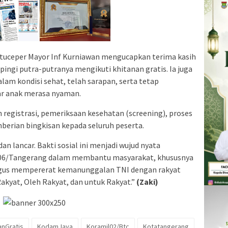
uceper Mayor Inf Kurniawan mengucapkan terima kasih
ngi putra-putranya mengikuti khitanan gratis. Ia juga
lam kondisi sehat, telah sarapan, serta tetap
ar anak merasa nyaman.
 registrasi, pemeriksaan kesehatan (screening), proses
berian bingkisan kepada seluruh peserta.
an lancar. Bakti sosial ini menjadi wujud nyata
506/Tangerang dalam membantu masyarakat, khususnya
igus mempererat kemanunggalan TNI dengan rakyat
Rakyat, Oleh Rakyat, dan untuk Rakyat.”
(Zaki)
anGratis
KodamJaya
Koramil02/Btc
Kotatangerang