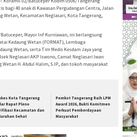
– Koramil 02/Batuceper Kodim 0506/Tangerang
tis bagi 40 anak di Kawasan Pergudangan Centra, Jalan
g Wetan, Kecamatan Neglasari, Kota Tangerang,
Batuceper, Mayor Inf Kurniawan, ini berlangsung
atai Kedaung Wetan (FORMAT), Lembaga
daung Wetan, serta Tim Medis Kesdam Jaya yang
polsek Neglasari AKP Iswono, Camat Neglasari Iwan
g Wetan H. Abdul Halim, S.IP., dan tokoh masyarakat
nkes Kota Tangerang
Pemkot Tangerang Raih LPM
lar Rapat Pleno
Award 2026, Bukti Komitmen
rifikasi Kecamatan dan
Perkuat Pemberdayaan
lurahan Sehat
Masyarakat