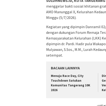
SULUHNEWS.ID,
KOTA TANGERANG
menggelar bakti sosial khitanan gra
AMD Manunggal X, Kelurahan Kedaun
Minggu (5/7/2026).
Kegiatan yang dipimpin Danramil 02/
dengan dukungan Forum Remaja Ter
Kemasyarakatan Kelurahan (LKK) Ke
dipimpin dr. Pardi. Hadir pula Waka
Mulyawan, S.Sos., M.M., Lurah Kedaun
setempat.
BACAAN LAINNYA
Menuju Race Day, City
Di
Touchdown Satukan
Ge
Komunitas Tangerang 10K
Ve
2026
Ke