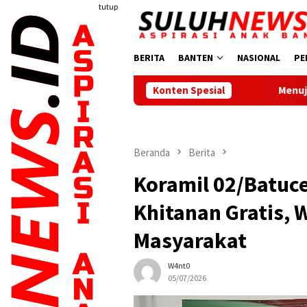
Loncat
tutup
ke
konten
BERITA
BANTEN
NASIONAL
PE
Konten Spesial
Menuju Race Day, City Touchd
Beranda
Berita
Koramil 02/Batuce
Khitanan Gratis, 
Masyarakat
W4nt0
05/07/2026