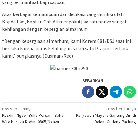
yang bermanfaat bagi satuan.
Atas berbagai kemampuan dan dedikasi yang dimiliki oleh
Kopda Eko, Kapten Chb Ali mengakui jika satuannya sangat
kehilangan dengan kepergian almarhum.
“Dengan kepergiaan almarhum, kami Korem 081/DSJ saat ini
berduka karena harus kehilangan salah satu Prajurit terbaik
kami,” pungkasnya.(Dusman/Red)
SEBARKAN
Navigasi
Pos sebelumnya
Pos berikutnya
Kasdim Ngawi Buka Persami Saka
Karyawan Mayora Gantung Diri di
pos
Wira Kartika Kodim 0805/Ngawi
Dalam Gudang Packing