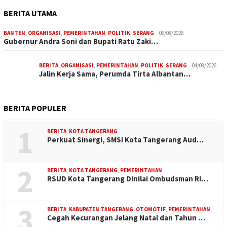
BERITA UTAMA
BANTEN
,
ORGANISASI
,
PEMERINTAHAN
,
POLITIK
,
SERANG
06/08/2026
Gubernur Andra Soni dan Bupati Ratu Zaki…
BERITA
,
ORGANISASI
,
PEMERINTAHAN
,
POLITIK
,
SERANG
04/08/2026
Jalin Kerja Sama, Perumda Tirta Albantan…
BERITA POPULER
1
BERITA
,
KOTA TANGERANG
Perkuat Sinergi, SMSI Kota Tangerang Aud…
2
BERITA
,
KOTA TANGERANG
,
PEMERINTAHAN
RSUD Kota Tangerang Dinilai Ombudsman RI…
3
BERITA
,
KABUPATEN TANGERANG
,
OTOMOTIF
,
PEMERINTAHAN
Cegah Kecurangan Jelang Natal dan Tahun …