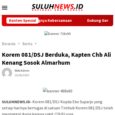
Loncat
Menu
ke
Mobile
konten
kan Pentingnya Kebersamaan
Konten Spesial
Dukung Gerak Jalan Santai 
Beranda
Berita
Korem 081/DSJ Berduka, Kapten Chb Ali
Kenang Sosok Almarhum
Web Admin
20/06/2020
SULUHNEWS.ID-
Korem 081/DSJ Kopda Eko Suparjo yang
setiap harinya bertugas di satuan Timhub Korem 081/DSJ telah
meninggal dunia karena sakit (19/6) sore.