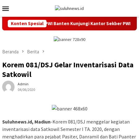
Loncat
Menu
ke
Mobile
konten
Daerah, Ketua PWI Banten Kunjungi Kantor Sekber PWI dan SM
Konten Spesial
Beranda
Berita
Korem 081/DSJ Gelar Inventarisasi Data
Satkowil
Admin
04/06/2020
Suluhnews.id, Madiun
-Korem 081/DSJ menggelar kegiatan
inventarisasi data Satkowil Semester I TA. 2020, dengan
menghadirkan para pejabat Pasiter, Danramil dan Bati Puanter