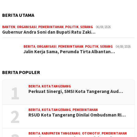
BERITA UTAMA
BANTEN
,
ORGANISASI
,
PEMERINTAHAN
,
POLITIK
,
SERANG
06/08/2026
Gubernur Andra Soni dan Bupati Ratu Zaki…
BERITA
,
ORGANISASI
,
PEMERINTAHAN
,
POLITIK
,
SERANG
04/08/2026
Jalin Kerja Sama, Perumda Tirta Albantan…
BERITA POPULER
1
BERITA
,
KOTA TANGERANG
Perkuat Sinergi, SMSI Kota Tangerang Aud…
2
BERITA
,
KOTA TANGERANG
,
PEMERINTAHAN
RSUD Kota Tangerang Dinilai Ombudsman RI…
BERITA
,
KABUPATEN TANGERANG
,
OTOMOTIF
,
PEMERINTAHAN