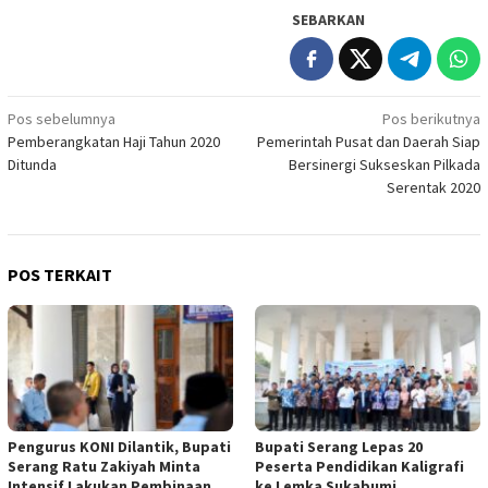
SEBARKAN
Navigasi
Pos sebelumnya
Pos berikutnya
Pemberangkatan Haji Tahun 2020
Pemerintah Pusat dan Daerah Siap
pos
Ditunda
Bersinergi Sukseskan Pilkada
Serentak 2020
POS TERKAIT
Pengurus KONI Dilantik, Bupati
Bupati Serang Lepas 20
Serang Ratu Zakiyah Minta
Peserta Pendidikan Kaligrafi
Intensif Lakukan Pembinaan
ke Lemka Sukabumi