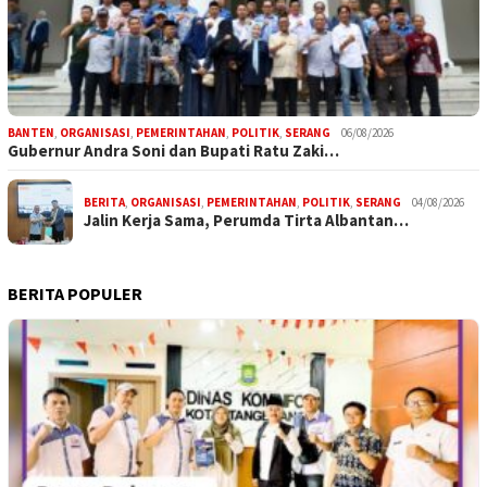
BANTEN
,
ORGANISASI
,
PEMERINTAHAN
,
POLITIK
,
SERANG
06/08/2026
Gubernur Andra Soni dan Bupati Ratu Zaki…
BERITA
,
ORGANISASI
,
PEMERINTAHAN
,
POLITIK
,
SERANG
04/08/2026
Jalin Kerja Sama, Perumda Tirta Albantan…
BERITA POPULER