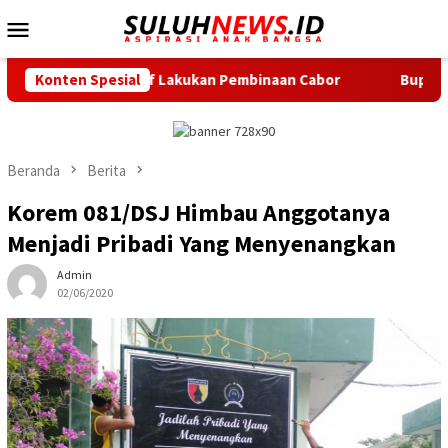
Loncat
Menu
ke
Mobile
konten
ensif Lakukan Pembinaan Cabor
Konten Spesial
Bupati Serang Lepas 20 P
Beranda
Berita
Korem 081/DSJ Himbau Anggotanya
Menjadi Pribadi Yang Menyenangkan
Admin
02/06/2020