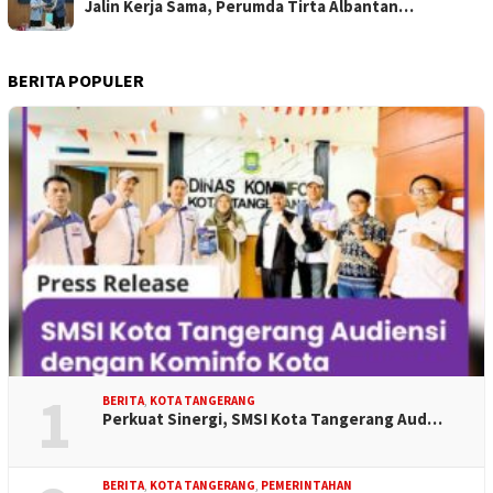
Jalin Kerja Sama, Perumda Tirta Albantan…
BERITA POPULER
1
BERITA
,
KOTA TANGERANG
Perkuat Sinergi, SMSI Kota Tangerang Aud…
BERITA
,
KOTA TANGERANG
,
PEMERINTAHAN