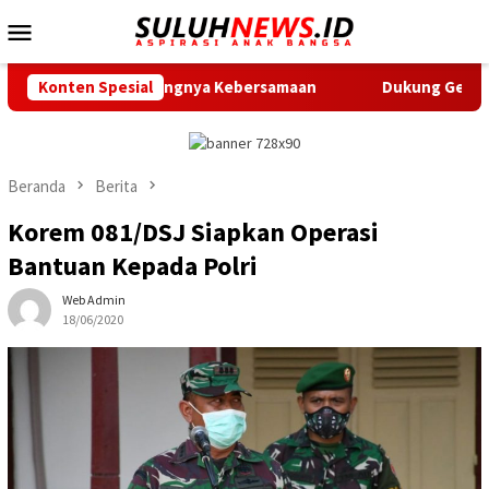
Loncat
Menu
ke
Mobile
konten
n Pentingnya Kebersamaan
Konten Spesial
Dukung Gerak Jalan Santai HUT
Beranda
Berita
Korem 081/DSJ Siapkan Operasi
Bantuan Kepada Polri
Web Admin
18/06/2020