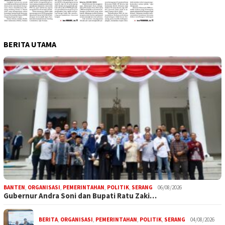
BERITA UTAMA
BANTEN
,
ORGANISASI
,
PEMERINTAHAN
,
POLITIK
,
SERANG
06/08/2026
Gubernur Andra Soni dan Bupati Ratu Zaki…
BERITA
,
ORGANISASI
,
PEMERINTAHAN
,
POLITIK
,
SERANG
04/08/2026