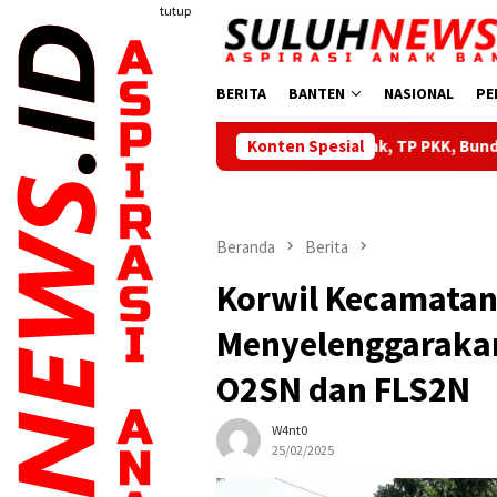
Loncat
tutup
ke
konten
BERITA
BANTEN
NASIONAL
PE
Dilantik Serentak, TP PKK, Bunda PAUD dan Bunda Posyand
Konten Spesial
Beranda
Berita
Korwil Kecamatan
Menyelenggarakan
O2SN dan FLS2N
W4nt0
25/02/2025