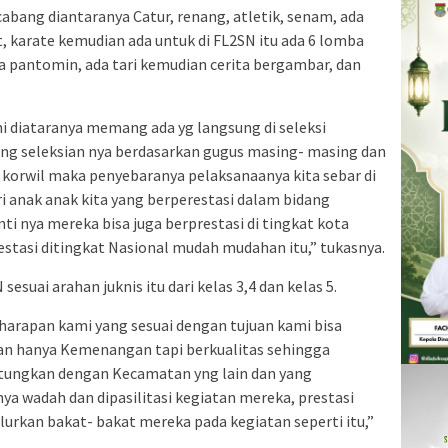
cabang diantaranya Catur, renang, atletik, senam, ada
at, karate kemudian ada untuk di FL2SN itu ada 6 lomba
 pantomin, ada tari kemudian cerita bergambar, dan
ini diataranya memang ada yg langsung di seleksi
ang seleksian nya berdasarkan gugus masing- masing dan
i korwil maka penyebaranya pelaksanaanya kita sebar di
 anak anak kita yang berperestasi dalam bidang
i nya mereka bisa juga berprestasi di tingkat kota
stasi ditingkat Nasional mudah mudahan itu,” tukasnya.
esuai arahan juknis itu dari kelas 3,4 dan kelas 5.
harapan kami yang sesuai dengan tujuan kami bisa
an hanya Kemenangan tapi berkualitas sehingga
itungkan dengan Kecamatan yng lain dan yang
ya wadah dan dipasilitasi kegiatan mereka, prestasi
rkan bakat- bakat mereka pada kegiatan seperti itu,”