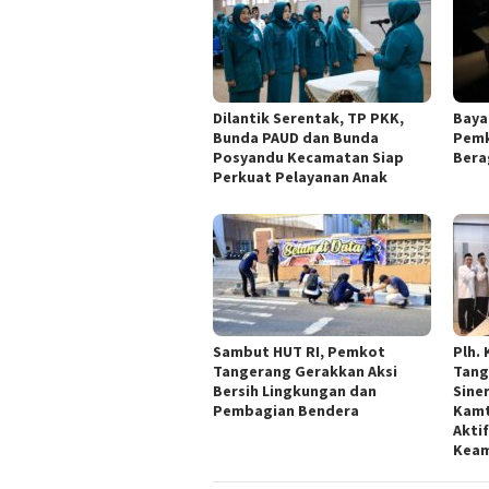
Dilantik Serentak, TP PKK,
Baya
Bunda PAUD dan Bunda
Pemk
Posyandu Kecamatan Siap
Bera
Perkuat Pelayanan Anak
Sambut HUT RI, Pemkot
Plh.
Tangerang Gerakkan Aksi
Tang
Bersih Lingkungan dan
Sine
Pembagian Bendera
Kamt
Akti
Kea