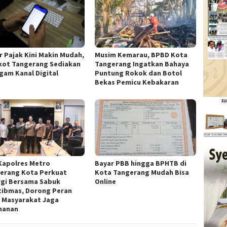
r Pajak Kini Makin Mudah,
Musim Kemarau, BPBD Kota
ot Tangerang Sediakan
Tangerang Ingatkan Bahaya
gam Kanal Digital
Puntung Rokok dan Botol
Bekas Pemicu Kebakaran
 Kapolres Metro
Bayar PBB hingga BPHTB di
erang Kota Perkuat
Kota Tangerang Mudah Bisa
rgi Bersama Sabuk
Online
ibmas, Dorong Peran
f Masyarakat Jaga
manan