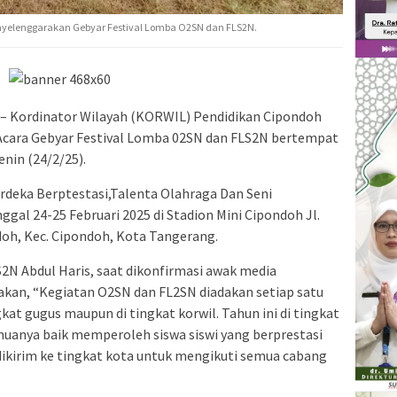
yelenggarakan Gebyar Festival Lomba O2SN dan FLS2N.
– Kordinator Wilayah (KORWIL) Pendidikan Cipondoh
cara Gebyar Festival Lomba 02SN dan FLS2N bertempat
nin (24/2/25).
deka Berptestasi,Talenta Olahraga Dan Seni
nggal 24-25 Februari 2025 di Stadion Mini Cipondoh Jl.
doh, Kec. Cipondoh, Kota Tangerang.
2N Abdul Haris, saat dikonfirmasi awak media
akan, “Kegiatan O2SN dan FL2SN diadakan setiap satu
gkat gugus maupun di tingkat korwil. Tahun ini di tingkat
emuanya baik memperoleh siswa siswi yang berprestasi
dikirim ke tingkat kota untuk mengikuti semua cabang