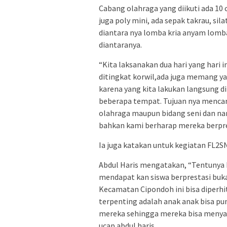
Cabang olahraga yang diikuti ada 10 
juga poly mini, ada sepak takrau, sil
diantara nya lomba kria anyam lomba
diantaranya.
“Kita laksanakan dua hari yang hari 
ditingkat korwil,ada juga memang y
karena yang kita lakukan langsung d
beberapa tempat. Tujuan nya mencari
olahraga maupun bidang seni dan nant
bahkan kami berharap mereka berpre
Ia juga katakan untuk kegiatan FL2SN s
Abdul Haris mengatakan, “Tentunya 
mendapat kan siswa berprestasi buk
Kecamatan Cipondoh ini bisa diperh
terpenting adalah anak anak bisa pun
mereka sehingga mereka bisa menyalu
ucap abdul haris.