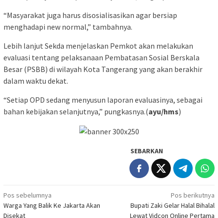
“Masyarakat juga harus disosialisasikan agar bersiap
menghadapi new normal,” tambahnya.
Lebih lanjut Sekda menjelaskan Pemkot akan melakukan
evaluasi tentang pelaksanaan Pembatasan Sosial Berskala
Besar (PSBB) di wilayah Kota Tangerang yang akan berakhir
dalam waktu dekat.
“Setiap OPD sedang menyusun laporan evaluasinya, sebagai
bahan kebijakan selanjutnya,” pungkasnya.(
ayu/hms
)
SEBARKAN
Navigasi
Pos sebelumnya
Pos berikutnya
Warga Yang Balik Ke Jakarta Akan
Bupati Zaki Gelar Halal Bihalal
pos
Disekat
Lewat Vidcon Online Pertama