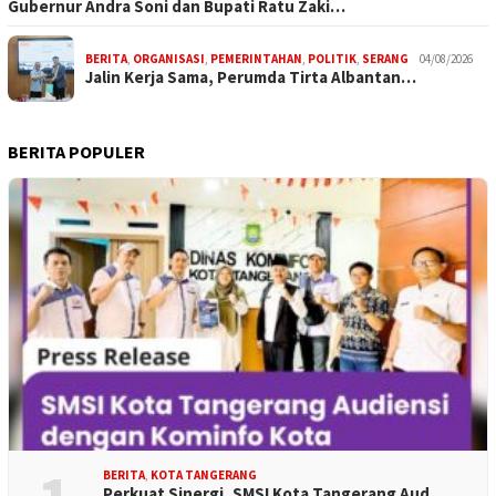
Gubernur Andra Soni dan Bupati Ratu Zaki…
BERITA
,
ORGANISASI
,
PEMERINTAHAN
,
POLITIK
,
SERANG
04/08/2026
Jalin Kerja Sama, Perumda Tirta Albantan…
BERITA POPULER
BERITA
,
KOTA TANGERANG
Perkuat Sinergi, SMSI Kota Tangerang Aud…