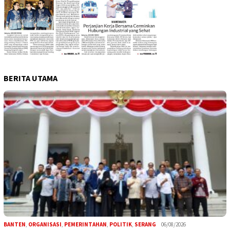
BERITA UTAMA
BANTEN
,
ORGANISASI
,
PEMERINTAHAN
,
POLITIK
,
SERANG
06/08/2026