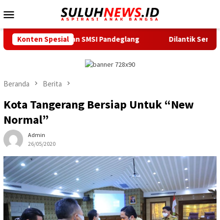
Loncat
Menu
ke
Mobile
konten
 dan SMSI Pandeglang
Konten Spesial
Dilantik Serentak, TP PKK, Bunda
Beranda
Berita
Kota Tangerang Bersiap Untuk “New
Normal”
Admin
26/05/2020