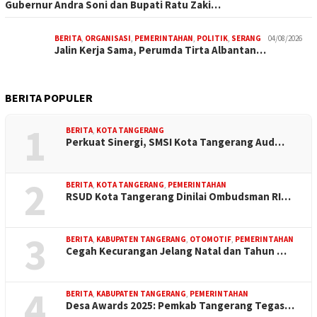
Gubernur Andra Soni dan Bupati Ratu Zaki…
BERITA
,
ORGANISASI
,
PEMERINTAHAN
,
POLITIK
,
SERANG
04/08/2026
Jalin Kerja Sama, Perumda Tirta Albantan…
BERITA POPULER
1
BERITA
,
KOTA TANGERANG
Perkuat Sinergi, SMSI Kota Tangerang Aud…
2
BERITA
,
KOTA TANGERANG
,
PEMERINTAHAN
RSUD Kota Tangerang Dinilai Ombudsman RI…
3
BERITA
,
KABUPATEN TANGERANG
,
OTOMOTIF
,
PEMERINTAHAN
Cegah Kecurangan Jelang Natal dan Tahun …
4
BERITA
,
KABUPATEN TANGERANG
,
PEMERINTAHAN
Desa Awards 2025: Pemkab Tangerang Tegas…