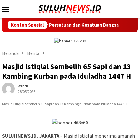
Loncat
Menu
ke
Mobile
konten
 Jadi Pilar Persatuan dan Kesatuan Bangsa
Konten Spesial
Jalan Sehat M
Beranda
Berita
Masjid Istiqlal Sembelih 65 Sapi dan 13
Kambing Kurban pada Iduladha 1447 H
W4nt0
28/05/2026
Masjid Istiqlal Sembelih 65 Sapi dan 13 Kambing Kurban pada Iduladha 1447 H
SULUHNEWS.ID, JAKARTA
– Masjid Istiqlal menerima amanah