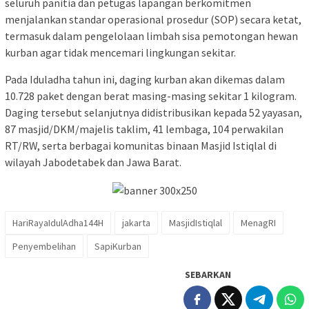
seluruh panitia dan petugas lapangan berkomitmen
menjalankan standar operasional prosedur (SOP) secara ketat,
termasuk dalam pengelolaan limbah sisa pemotongan hewan
kurban agar tidak mencemari lingkungan sekitar.
Pada Iduladha tahun ini, daging kurban akan dikemas dalam
10.728 paket dengan berat masing-masing sekitar 1 kilogram.
Daging tersebut selanjutnya didistribusikan kepada 52 yayasan,
87 masjid/DKM/majelis taklim, 41 lembaga, 104 perwakilan
RT/RW, serta berbagai komunitas binaan Masjid Istiqlal di
wilayah Jabodetabek dan Jawa Barat.
HariRayaIdulAdha144H
jakarta
MasjidIstiqlal
MenagRI
Penyembelihan
SapiKurban
SEBARKAN