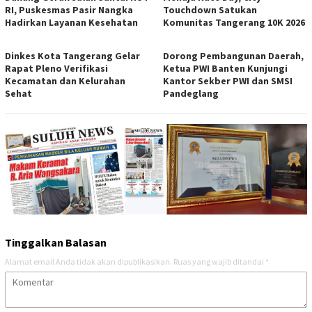
RI, Puskesmas Pasir Nangka
Touchdown Satukan
Hadirkan Layanan Kesehatan
Komunitas Tangerang 10K 2026
Dinkes Kota Tangerang Gelar
Dorong Pembangunan Daerah,
Rapat Pleno Verifikasi
Ketua PWI Banten Kunjungi
Kecamatan dan Kelurahan
Kantor Sekber PWI dan SMSI
Sehat
Pandeglang
Tinggalkan Balasan
Alamat email Anda tidak akan dipublikasikan.
Ruas yang wajib ditandai
*