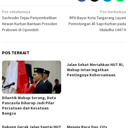
Navigasi
Pos sebelumnya
Pos berikutnya
Sachrudin Tinjau Penyembelihan
RPH Bayur Kota Tangerang Layani
pos
Hewan Kurban Bantuan Presiden
Pemotongan 45 Sapi Kurban pada
Prabowo di Cipondoh
Iduladha 1447 H
POS TERKAIT
Jalan Sehat Meriahkan HUT RI,
Wabup Intan Ingatkan
Pentingnya Kebersamaan
Dilantik Wabup Serang, Duta
Pancasila Diharap Jadi Pilar
Persatuan dan Kesatuan
Bangsa
Dukung Gerak Jalan Santai HUT
Menuju Race Day, City