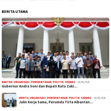
BERITA UTAMA
BANTEN
,
ORGANISASI
,
PEMERINTAHAN
,
POLITIK
,
SERANG
06/08/2026
Gubernur Andra Soni dan Bupati Ratu Zaki…
BERITA
,
ORGANISASI
,
PEMERINTAHAN
,
POLITIK
,
SERANG
04/08/2026
Jalin Kerja Sama, Perumda Tirta Albantan…