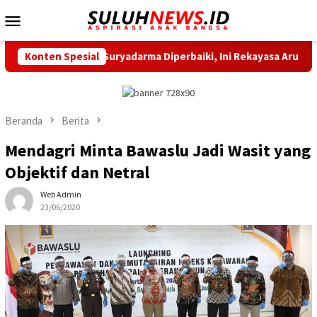
Loncat
Menu
ke
Mobile
konten
ekal Suryadarma Diperbaiki, Ini Rekayasa Arus Kendaraannya
Konten Spesial
Beranda
Berita
Mendagri Minta Bawaslu Jadi Wasit yang
Objektif dan Netral
Web Admin
23/06/2020