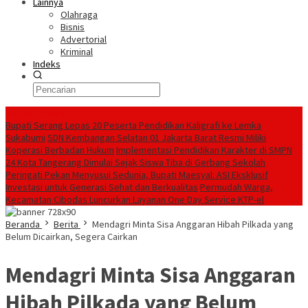
Lainnya
Olahraga
Bisnis
Advertorial
Kriminal
Indeks
Konten Spesial
Bupati Serang Lepas 20 Peserta Pendidikan Kaligrafi ke Lemka
Sukabumi
SDN Kembangan Selatan 01 Jakarta Barat Resmi Miliki
Koperasi Berbadan Hukum
Implementasi Pendidikan Karakter di SMPN
24 Kota Tangerang Dimulai Sejak Siswa Tiba di Gerbang Sekolah
Peringati Pekan Menyusui Sedunia, Bupati Maesyal: ASI Eksklusif
Investasi untuk Generasi Sehat dan Berkualitas
Permudah Warga,
Kecamatan Cibodas Luncurkan Layanan One Day Service KTP-el
Beranda
Berita
Mendagri Minta Sisa Anggaran Hibah Pilkada yang
Belum Dicairkan, Segera Cairkan
Mendagri Minta Sisa Anggaran
Hibah Pilkada yang Belum