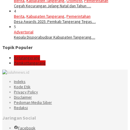
Berita
,
Kabupaten Tangerang
,
Otomotif
,
Pemerintahan
Cegah Kecurangan Jelang Natal dan Tahun …
4
Berita
,
Kabupaten Tangerang
,
Pemerintahan
Desa Awards 2025: Pemkab Tangerang Tegas…
5
Advertorial
Kepala Disporabudpar Kabupaten Tangerang…
Topik Populer
Kotatangerang
Pemkottangerang
Indeks
Kode Etik
Privacy Policy
Disclaimer
Pedoman Media Siber
Redaksi
Jaringan Social
Facebook