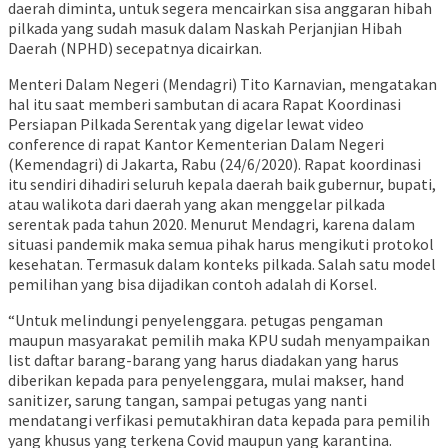
daerah diminta, untuk segera mencairkan sisa anggaran hibah
pilkada yang sudah masuk dalam Naskah Perjanjian Hibah
Daerah (NPHD) secepatnya dicairkan.
Menteri Dalam Negeri (Mendagri) Tito Karnavian, mengatakan
hal itu saat memberi sambutan di acara Rapat Koordinasi
Persiapan Pilkada Serentak yang digelar lewat video
conference di rapat Kantor Kementerian Dalam Negeri
(Kemendagri) di Jakarta, Rabu (24/6/2020). Rapat koordinasi
itu sendiri dihadiri seluruh kepala daerah baik gubernur, bupati,
atau walikota dari daerah yang akan menggelar pilkada
serentak pada tahun 2020. Menurut Mendagri, karena dalam
situasi pandemik maka semua pihak harus mengikuti protokol
kesehatan. Termasuk dalam konteks pilkada. Salah satu model
pemilihan yang bisa dijadikan contoh adalah di Korsel.
“Untuk melindungi penyelenggara. petugas pengaman
maupun masyarakat pemilih maka KPU sudah menyampaikan
list daftar barang-barang yang harus diadakan yang harus
diberikan kepada para penyelenggara, mulai makser, hand
sanitizer, sarung tangan, sampai petugas yang nanti
mendatangi verfikasi pemutakhiran data kepada para pemilih
yang khusus yang terkena Covid maupun yang karantina.