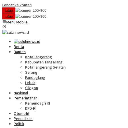
Loncat ke konten
tutup
tutup
Menu Mobile
Berita
Banten
Kota Tangerang
Kabupaten Tangerang
Kota Tangerang Selatan
Serang
Pandeglang
Lebak
Cilegon
Nasional
Pemerintahan
Kemendagri RI
DPD-RI
Otomotif
Pendidikan
Politik