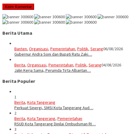
Berita Utama
Banten
,
Organisasi
,
Pemerintahan
,
Politik
,
Serang
06/08/2026
Gubernur Andra Soni dan Bupati Ratu Zaki…
Berita
,
Organisasi
,
Pemerintahan
,
Politik
,
Serang
04/08/2026
Jalin Kerja Sama, Perumda Tirta Albantan…
Berita Populer
1
Berita
,
Kota Tangerang
Perkuat Sinergi, SMSI Kota Tangerang Aud…
2
Berita
,
Kota Tangerang
,
Pemerintahan
RSUD Kota Tangerang Dinilai Ombudsman RI…
3