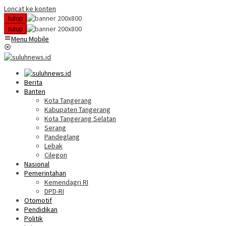
Loncat ke konten
tutup
tutup
Menu Mobile
Berita
Banten
Kota Tangerang
Kabupaten Tangerang
Kota Tangerang Selatan
Serang
Pandeglang
Lebak
Cilegon
Nasional
Pemerintahan
Kemendagri RI
DPD-RI
Otomotif
Pendidikan
Politik