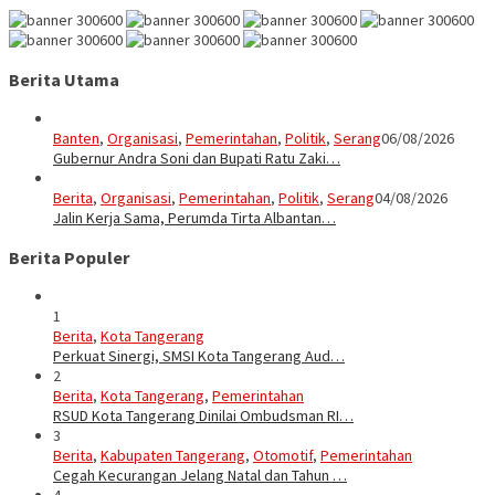
Berita Utama
Banten
,
Organisasi
,
Pemerintahan
,
Politik
,
Serang
06/08/2026
Gubernur Andra Soni dan Bupati Ratu Zaki…
Berita
,
Organisasi
,
Pemerintahan
,
Politik
,
Serang
04/08/2026
Jalin Kerja Sama, Perumda Tirta Albantan…
Berita Populer
1
Berita
,
Kota Tangerang
Perkuat Sinergi, SMSI Kota Tangerang Aud…
2
Berita
,
Kota Tangerang
,
Pemerintahan
RSUD Kota Tangerang Dinilai Ombudsman RI…
3
Berita
,
Kabupaten Tangerang
,
Otomotif
,
Pemerintahan
Cegah Kecurangan Jelang Natal dan Tahun …
4