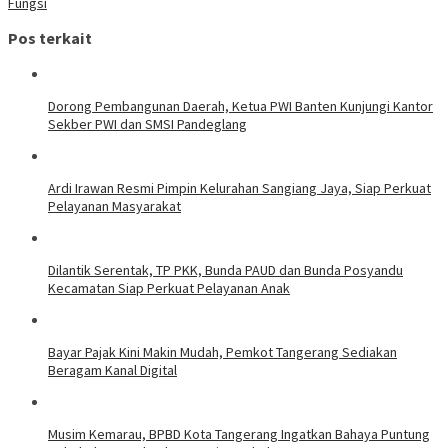
Fungsi
Pos terkait
Dorong Pembangunan Daerah, Ketua PWI Banten Kunjungi Kantor
Sekber PWI dan SMSI Pandeglang
Ardi Irawan Resmi Pimpin Kelurahan Sangiang Jaya, Siap Perkuat
Pelayanan Masyarakat
Dilantik Serentak, TP PKK, Bunda PAUD dan Bunda Posyandu
Kecamatan Siap Perkuat Pelayanan Anak
Bayar Pajak Kini Makin Mudah, Pemkot Tangerang Sediakan
Beragam Kanal Digital
Musim Kemarau, BPBD Kota Tangerang Ingatkan Bahaya Puntung