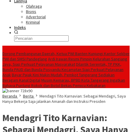
Lainnya
Olahraga
Bisnis
Advertorial
Kriminal
Indeks
Konten Spesial
Dorong Pembangunan Daerah, Ketua PWI Banten Kunjungi Kantor Sekber
PWI dan SMSI Pandeglang
Ardi Irawan Resmi Pimpin Kelurahan Sangiang
Jaya, Siap Perkuat Pelayanan Masyarakat
Dilantik Serentak, TP PKK,
Bunda PAUD dan Bunda Posyandu Kecamatan Siap Perkuat Pelayanan
Anak
Bayar Pajak Kini Makin Mudah, Pemkot Tangerang Sediakan
Beragam Kanal Digital
Musim Kemarau, BPBD Kota Tangerang Ingatkan
Bahaya Puntung Rokok dan Botol Bekas Pemicu Kebakaran
Beranda
Berita
Mendagri Tito Karnavian: Sebagai Mendagri, Saya
Hanya Bekerja Saja jalankan Amanah dan Instruksi Presiden
Mendagri Tito Karnavian:
Sebagai Mendagri, Saya Hanya