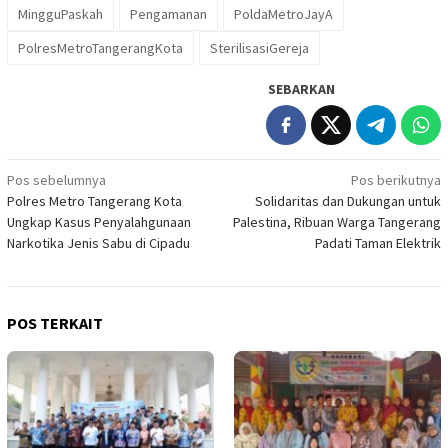
MingguPaskah
Pengamanan
PoldaMetroJayA
PolresMetroTangerangKota
SterilisasiGereja
SEBARKAN
Navigasi
Pos sebelumnya
Pos berikutnya
Polres Metro Tangerang Kota
Solidaritas dan Dukungan untuk
pos
Ungkap Kasus Penyalahgunaan
Palestina, Ribuan Warga Tangerang
Narkotika Jenis Sabu di Cipadu
Padati Taman Elektrik
POS TERKAIT