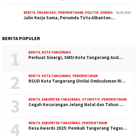
BERITA
,
ORGANISASI
,
PEMERINTAHAN
,
POLITIK
,
SERANG
04/08/2026
Jalin Kerja Sama, Perumda Tirta Albantan…
BERITA POPULER
1
BERITA
,
KOTA TANGERANG
Perkuat Sinergi, SMSI Kota Tangerang Aud…
2
BERITA
,
KOTA TANGERANG
,
PEMERINTAHAN
RSUD Kota Tangerang Dinilai Ombudsman RI…
3
BERITA
,
KABUPATEN TANGERANG
,
OTOMOTIF
,
PEMERINTAHAN
Cegah Kecurangan Jelang Natal dan Tahun …
4
BERITA
,
KABUPATEN TANGERANG
,
PEMERINTAHAN
Desa Awards 2025: Pemkab Tangerang Tegas…